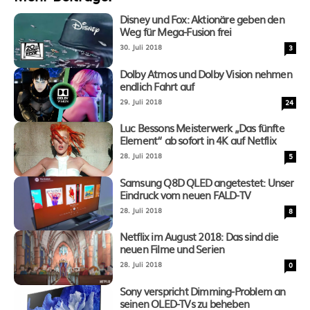
Disney und Fox: Aktionäre geben den
Weg für Mega-Fusion frei
30. Juli 2018
3
Dolby Atmos und Dolby Vision nehmen
endlich Fahrt auf
29. Juli 2018
24
Luc Bessons Meisterwerk „Das fünfte
Element“ ab sofort in 4K auf Netflix
28. Juli 2018
5
Samsung Q8D QLED angetestet: Unser
Eindruck vom neuen FALD-TV
28. Juli 2018
8
Netflix im August 2018: Das sind die
neuen Filme und Serien
28. Juli 2018
0
Sony verspricht Dimming-Problem an
seinen OLED-TVs zu beheben