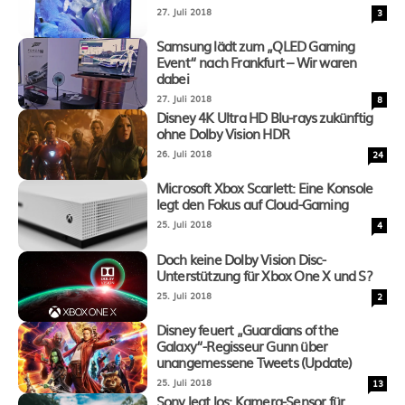
27. Juli 2018
3
Samsung lädt zum „QLED Gaming
Event“ nach Frankfurt – Wir waren
dabei
27. Juli 2018
8
Disney 4K Ultra HD Blu-rays zukünftig
ohne Dolby Vision HDR
26. Juli 2018
24
Microsoft Xbox Scarlett: Eine Konsole
legt den Fokus auf Cloud-Gaming
25. Juli 2018
4
Doch keine Dolby Vision Disc-
Unterstützung für Xbox One X und S?
25. Juli 2018
2
Disney feuert „Guardians of the
Galaxy“-Regisseur Gunn über
unangemessene Tweets (Update)
25. Juli 2018
13
Sony legt los: Kamera-Sensor für