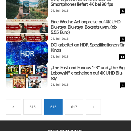
Smartphones liefert 4K bei 90 fps
24. Juli 2018
5
Eine Woche Actionpreise auf 4K UHD
Blu-rays, Blu-rays, Boxsets uvm. (ab
5.55 Euro)
24. Juli 2018
4
DCI arbeitet an HDR-Spezifikationen für
Kinos
23. Juli 2018
13
„The Fast and Furious 1-3“ und „The Big
Lebowski“ erscheinen auf 4K UHD Blu-
ray
23. Juli 2018
1
615
616
617