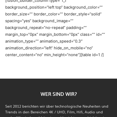
[fusion_builder_column type=“1_1″
background_position=“left top“ background_color=““
border_size=““ border_color=““ border_style=“solid“
spacing=“yes“ background_image=““
background_repeat=“no-repeat“ padding=““
margin_top=“0px“ margin_bottom=“0px“ class=““ id=““
animation_type=““ animation_speed=“0.3″
animation_direction=“left“ hide_on_mobile=“no“
center_content=“no“ min_height=“none“][table id=1 /]
WER SIND WIR?
Seit 2012 berichten wir über technologische Neuheiten und
Trends in den Bereichen 4K / UHD, Film, Hifi, Audio und