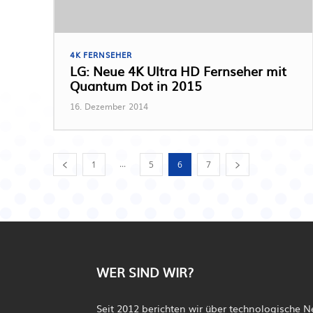
4K FERNSEHER
LG: Neue 4K Ultra HD Fernseher mit
Quantum Dot in 2015
16. Dezember 2014
...
1
5
6
7
WER SIND WIR?
Seit 2012 berichten wir über technologische 