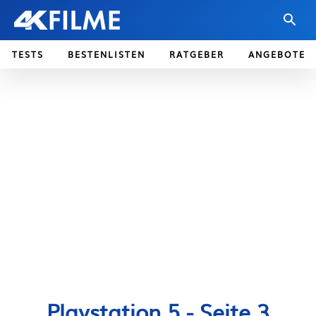
TESTS
BESTENLISTEN
RATGEBER
ANGEBOTE
Playstation 5
- Seite 3