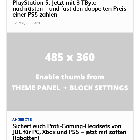
PlayStation 5: Jetzt mit 8 TByte
nachrüsten – und fast den doppelten Preis
einer PS5 zahlen
22. August 2024
ANGEBOTE
Sichert euch Profi-Gaming-Headsets von
JBL für PC, Xbox und PS5 – jetzt mit satten
Rabatten!