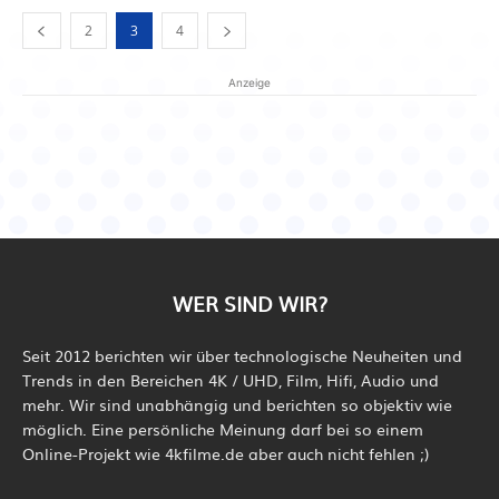
2
3
4
Anzeige
WER SIND WIR?
Seit 2012 berichten wir über technologische Neuheiten und
Trends in den Bereichen 4K / UHD, Film, Hifi, Audio und
mehr. Wir sind unabhängig und berichten so objektiv wie
möglich. Eine persönliche Meinung darf bei so einem
Online-Projekt wie 4kfilme.de aber auch nicht fehlen ;)