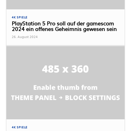
4K SPIELE
PlayStation 5 Pro soll auf der gamescom
2024 ein offenes Geheimnis gewesen sein
26. August 2024
4K SPIELE