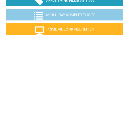
APPLE TV: 4K FILME AB 3.99€
4K BLU-RAY KOMPLETTLISTE
PRIME VIDEO 4K NEUHEITEN