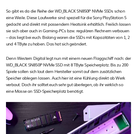
So gibt es da die Reihe der WD_BLACK SN850P NVMe SSDs schon
eine Weile. Diese Laufwerke sind speziell für die Sony PlayStation 5
gedacht und direkt mit passendem Heatsink erhältlich. Freilich lassen
sie sich aber auch in Gaming-PCs bzw. regulären Rechnern verbauen
– das liegt bei euch. Bislang waren die SSDs mit Kapazitäten von 1, 2
und 4 TByte zu haben. Das hat sich geändert.
Denn Western Digital legt nun mit einem neuen Flaggschiff nach: der
WD_BLACK SN850P NVMe SSD mit 8 TByte Speicherplatz. Bis zu 200
Spiele sollen sich laut dem Hersteller somit auf dem zusätzlichen
Speicher ablegen lassen. Auch hier ist eine Kühlung direkt ab Werk
verbaut. Doch ihr solltet euch sehr gut überlegen, ob ihr wirklich so
eine Masse an SSD-Speicherplatz benötigt.