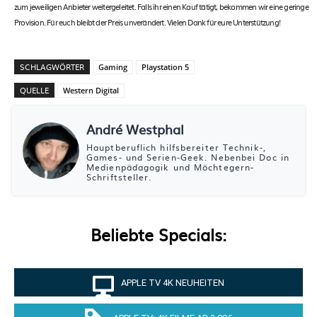
zum jeweiligen Anbieter weitergeleitet. Falls ihr einen Kauf tätigt, bekommen wir eine geringe
Provision. Für euch bleibt der Preis unverändert. Vielen Dank für eure Unterstützung!
SCHLAGWÖRTER
Gaming
Playstation 5
QUELLE
Western Digital
André Westphal
Hauptberuflich hilfsbereiter Technik-,
Games- und Serien-Geek. Nebenbei Doc in
Medienpädagogik und Möchtegern-
Schriftsteller.
Beliebte Specials:
APPLE TV 4K NEUHEITEN