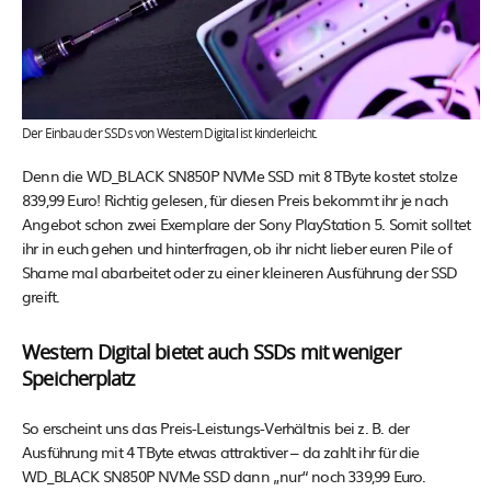
Der Einbau der SSDs von Western Digital ist kinderleicht.
Denn die WD_BLACK SN850P NVMe SSD mit 8 TByte kostet stolze
839,99 Euro! Richtig gelesen, für diesen Preis bekommt ihr je nach
Angebot schon zwei Exemplare der Sony PlayStation 5. Somit solltet
ihr in euch gehen und hinterfragen, ob ihr nicht lieber euren Pile of
Shame mal abarbeitet oder zu einer kleineren Ausführung der SSD
greift.
Western Digital bietet auch SSDs mit weniger
Speicherplatz
So erscheint uns das Preis-Leistungs-Verhältnis bei z. B. der
Ausführung mit 4 TByte etwas attraktiver – da zahlt ihr für die
WD_BLACK SN850P NVMe SSD dann „nur“ noch 339,99 Euro.