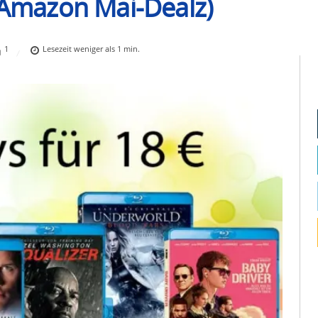
 (Amazon Mai-Dealz)
1
Lesezeit
weniger als 1
min.