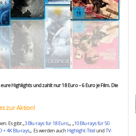
 eure Highlights und zahlt nur 18 Euro – 6 Euro je Film. Die
es zur Aktion!
en. Es gibt „
3 Blu-rays für 18 Euro
„, „
10 Blu-rays für 50
D + 4K Blu-rays
„. Es werden auch
Highlight-Titel
und
TV-