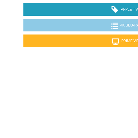
APPLE TV
4K BLU-R
PRIME V