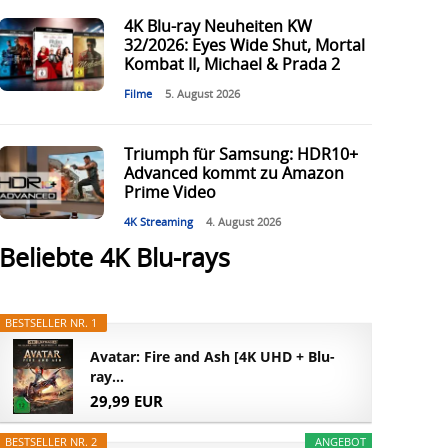
4K Blu-ray Neuheiten KW
32/2026: Eyes Wide Shut, Mortal
Kombat II, Michael & Prada 2
Filme
5. August 2026
Triumph für Samsung: HDR10+
Advanced kommt zu Amazon
Prime Video
4K Streaming
4. August 2026
Beliebte 4K Blu-rays
BESTSELLER NR. 1
Avatar: Fire and Ash [4K UHD + Blu-
ray...
29,99 EUR
BESTSELLER NR. 2
ANGEBOT