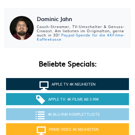
Dominic Jahn
Couch-Streamer, TV-Umschalter & Genuss-
Cineast. Am liebsten im Originalton, gerne
auch in 3D!
Paypal-Spende für die 4KFilme-
Kaffeekasse
Beliebte Specials:
APPLE TV 4K NEUHEITEN
APPLE TV: 4K FILME AB 3.99€
4K BLU-RAY KOMPLETTLISTE
PRIME VIDEO 4K NEUHEITEN