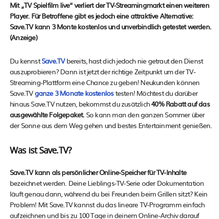
Mit „TV Spielfilm live“ verliert der TV-Streamingmarkt einen weiteren
Player. Für Betroffene gibt es jedoch eine attraktive Alternative:
Save.TV kann 3 Monte kostenlos und unverbindlich getestet werden.
(Anzeige)
Du kennst
Save.TV
bereits, hast dich jedoch nie getraut den Dienst
auszuprobieren? Dann ist jetzt der richtige Zeitpunkt um der TV-
Streaming-Plattform eine Chance zu geben! Neukunden können
Save.TV
ganze 3 Monate kostenlos
testen! Möchtest du darüber
hinaus Save.TV nutzen, bekommst du zusätzlich
40% Rabatt auf das
ausgewählte Folgepaket.
So kann man den ganzen Sommer über
der Sonne aus dem Weg gehen und bestes Entertainment genießen.
Was ist Save.TV?
Save.TV kann als
persönlicher Online-Speicher für TV-Inhalte
bezeichnet werden. Deine Lieblings-TV-Serie oder Dokumentation
läuft genau dann, während du bei Freunden beim Grillen sitzt? Kein
Problem! Mit Save.TV kannst du das lineare TV-Programm einfach
aufzeichnen und bis zu 100 Tage in deinem Online-Archiv darauf