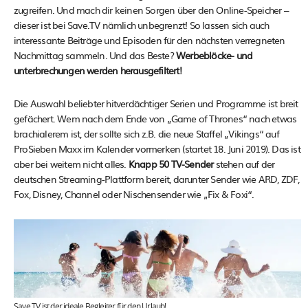
zugreifen. Und mach dir keinen Sorgen über den Online-Speicher –
dieser ist bei Save.TV nämlich unbegrenzt! So lassen sich auch
interessante Beiträge und Episoden für den nächsten verregneten
Nachmittag sammeln. Und das Beste?
Werbeblöcke- und
unterbrechungen werden herausgefiltert!
Die Auswahl beliebter hitverdächtiger Serien und Programme ist breit
gefächert. Wem nach dem Ende von „Game of Thrones“ nach etwas
brachialerem ist, der sollte sich z.B. die neue Staffel „Vikings“ auf
ProSieben Maxx im Kalender vormerken (startet 18. Juni 2019). Das ist
aber bei weitem nicht alles.
Knapp 50 TV-Sender
stehen auf der
deutschen Streaming-Plattform bereit, darunter Sender wie ARD, ZDF,
Fox, Disney, Channel oder Nischensender wie „Fix & Foxi“.
Save.TV ist der ideale Begleiter für den Urlaub!