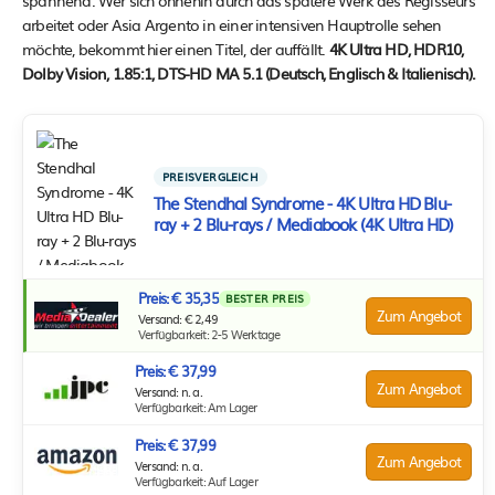
spannend. Wer sich ohnehin durch das spätere Werk des Regisseurs
arbeitet oder Asia Argento in einer intensiven Hauptrolle sehen
möchte, bekommt hier einen Titel, der auffällt.
4K Ultra HD, HDR10,
Dolby Vision, 1.85:1, DTS-HD MA 5.1 (Deutsch, Englisch & Italienisch).
PREISVERGLEICH
The Stendhal Syndrome - 4K Ultra HD Blu-
ray + 2 Blu-rays / Mediabook (4K Ultra HD)
Preis: € 35,35
BESTER PREIS
Zum Angebot
Versand: € 2,49
Verfügbarkeit: 2-5 Werktage
Preis: € 37,99
Zum Angebot
Versand: n. a.
Verfügbarkeit: Am Lager
Preis: € 37,99
Zum Angebot
Versand: n. a.
Verfügbarkeit: Auf Lager