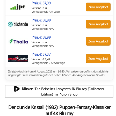
Preis: € 37,99
Zum Angebot
Versand: n. a.
Verfügbarkeit: Am Lager
Preis: € 38,99
Zum Angebot
Versand: n. a.
Verfügbarkeit: N/A
Preis: € 38,99
Zum Angebot
Versand: n. a.
Verfügbarkeit: N/A
Preis: € 37,37
Zum Angebot
Versand: € 2,49
Verfügbarkeit: 2-5 Werktage
Zuletzt aktualisiert am 6. August 2026 um 16:40 . Wir weisen darauf hin, dass sich hier
angezeigte Preise inzwischen geändert haben können. Alle Angaben ohne Gewähr.
Klicken!
Die Reise ins Labyrinth 4K Blu-ray (Collectors
Edition) im Plaion Shop
Der dunkle Kristall (1982): Puppen-Fantasy-Klassiker
auf 4K Blu-ray