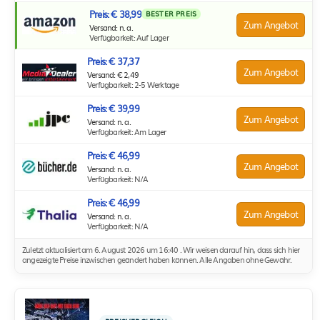
Preis: € 38,99
BESTER PREIS
Zum Angebot
Versand: n. a.
Verfügbarkeit: Auf Lager
Preis: € 37,37
Zum Angebot
Versand: € 2,49
Verfügbarkeit: 2-5 Werktage
Preis: € 39,99
Zum Angebot
Versand: n. a.
Verfügbarkeit: Am Lager
Preis: € 46,99
Zum Angebot
Versand: n. a.
Verfügbarkeit: N/A
Preis: € 46,99
Zum Angebot
Versand: n. a.
Verfügbarkeit: N/A
Zuletzt aktualisiert am 6. August 2026 um 16:40 . Wir weisen darauf hin, dass sich hier
angezeigte Preise inzwischen geändert haben können. Alle Angaben ohne Gewähr.