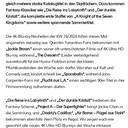
gleich mehrere starke Katalogtitel in den Startlöchern. Dazu kommen
Fantasy-Klassiker wie „Die Reise ins Labyrinth“ und „Der dunkle
Kristall“, die komplette erste Staffel von „A Knight of the Seven
Kingdoms“ sowie weitere spannende Sammlertitel.
Die 4K-Blu-ray-Neuheiten der KW 26/2026 fallen dieses Mal
angenehm vielseitig aus. Quentin-Tarantino-Fans bekommen mit
„Jackie Brown“
einen seiner oft unterschätzten Filme auf 4K Ultra HD
Blu-ray, während
„The Descent“
(Leider weitestgehend
ausverkauft) für die Horror-Fraktion einer der klaren
Pflichtkandidaten der Woche sein dürfte. Wer eher auf Kult und
Comedy setzt, landet schnell bei
„Spaceballs“
, während John-
Carpenter-Fans mit
„Flucht aus L.A.“
einen wichtigen 90er-Titel in ihre
Filmsammlung aufnehmen dürfen.
„Die Reise ins Labyrinth“
und
„Der dunkle Kristall“
bedienen die
Fantasy-Schiene,
„Project A – Der Superfighter“
bringt Jackie Chan in
die Sammlung, und
„Daddy’s Cadillac“
,
„Air Borne – Flügel aus Stahl“
bekommen ebenfalls ihren Platz im Regal. Wir zeigen euch wie
gewohnt alle neuen 4K Ultra HD Blu-rays der Woche inklusive