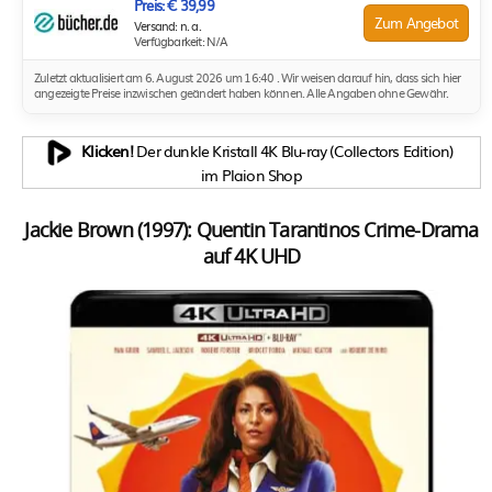
Preis: € 39,99
Zum Angebot
Versand: n. a.
Verfügbarkeit: N/A
Zuletzt aktualisiert am 6. August 2026 um 16:40 . Wir weisen darauf hin, dass sich hier
angezeigte Preise inzwischen geändert haben können. Alle Angaben ohne Gewähr.
Klicken!
Der dunkle Kristall 4K Blu-ray (Collectors Edition)
im Plaion Shop
Jackie Brown (1997): Quentin Tarantinos Crime-Drama
auf 4K UHD