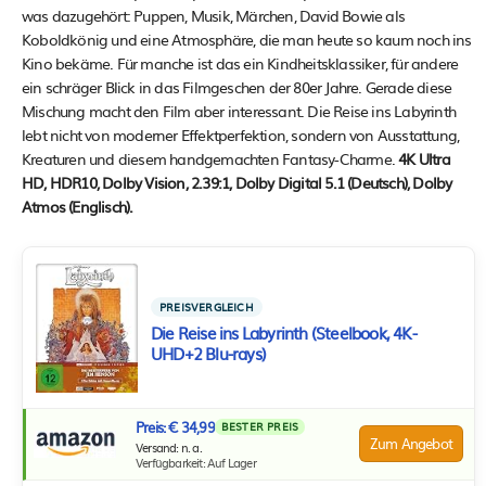
was dazugehört: Puppen, Musik, Märchen, David Bowie als
Koboldkönig und eine Atmosphäre, die man heute so kaum noch ins
Kino bekäme. Für manche ist das ein Kindheitsklassiker, für andere
ein schräger Blick in das Filmgeschen der 80er Jahre. Gerade diese
Mischung macht den Film aber interessant. Die Reise ins Labyrinth
lebt nicht von moderner Effektperfektion, sondern von Ausstattung,
Kreaturen und diesem handgemachten Fantasy-Charme.
4K Ultra
HD, HDR10, Dolby Vision, 2.39:1, Dolby Digital 5.1 (Deutsch), Dolby
Atmos (Englisch).
PREISVERGLEICH
Die Reise ins Labyrinth (Steelbook, 4K-
UHD+2 Blu-rays)
Preis: € 34,99
BESTER PREIS
Zum Angebot
Versand: n. a.
Verfügbarkeit: Auf Lager