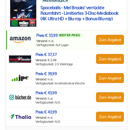
PREISVERGLEICH
Spaceballs - Mel Brooks’ verrückte
Raumfahrt - Limitiertes 3-Disc-Mediabook
(4K Ultra HD + Blu-ray + Bonus-Blu-ray)
Preis: € 33,99
BESTER PREIS
Zum Angebot
Versand: n. a.
Verfügbarkeit: Auf Lager
Preis: € 37,37
Zum Angebot
Versand: € 2,49
Verfügbarkeit: 2-5 Werktage
Preis: € 39,99
Zum Angebot
Versand: n. a.
Verfügbarkeit: innerhalb einer Woche
Preis: € 43,99
Zum Angebot
Versand: n. a.
Verfügbarkeit: N/A
Preis: € 43,99
Zum Angebot
Versand: n. a.
Verfügbarkeit: N/A