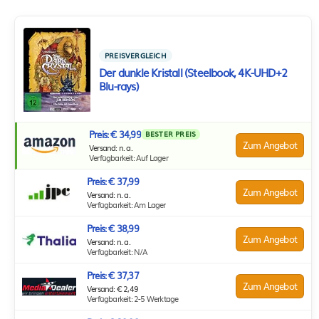
PREISVERGLEICH
Der dunkle Kristall (Steelbook, 4K-UHD+2
Blu-rays)
Preis: € 34,99
BESTER PREIS
Zum Angebot
Versand: n. a.
Verfügbarkeit: Auf Lager
Preis: € 37,99
Zum Angebot
Versand: n. a.
Verfügbarkeit: Am Lager
Preis: € 38,99
Zum Angebot
Versand: n. a.
Verfügbarkeit: N/A
Preis: € 37,37
Zum Angebot
Versand: € 2,49
Verfügbarkeit: 2-5 Werktage