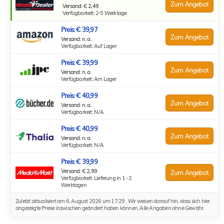
Zum Angebot
Versand: € 2,49
Verfügbarkeit: 2-5 Werktage
Preis: € 39,97
Zum Angebot
Versand: n. a.
Verfügbarkeit: Auf Lager
Preis: € 39,99
Zum Angebot
Versand: n. a.
Verfügbarkeit: Am Lager
Preis: € 40,99
Zum Angebot
Versand: n. a.
Verfügbarkeit: N/A
Preis: € 40,99
Zum Angebot
Versand: n. a.
Verfügbarkeit: N/A
Preis: € 39,99
Versand: € 2,99
Zum Angebot
Verfügbarkeit: Lieferung in 1 - 2
Werktagen
Zuletzt aktualisiert am 6. August 2026 um 17:29 . Wir weisen darauf hin, dass sich hier
angezeigte Preise inzwischen geändert haben können. Alle Angaben ohne Gewähr.