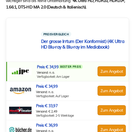
wichtiger sind als reine Unterhaltung.
4K Ultra HD, HDR10, HDR10+,
1.66:1, DTS-HD MA 2.0 (Deutsch & Italienisch).
PREISVERGLEICH
Der grosse Irrtum (Der Konformist) (4K Ultra
HD Blu-ray & Blu-ray im Mediabook)
Preis: € 34,99
BESTER PREIS
Zum Angebot
Versand: n. a.
Verfügbarkeit: Am Lager
Preis: € 34,99
Zum Angebot
Versand: n. a.
Verfügbarkeit: Auf Lager
Preis: € 33,97
Zum Angebot
Versand: € 2,49
Verfügbarkeit: 2-5 Werktage
Preis: € 36,99
Zum Angebot
Versand: n. a.