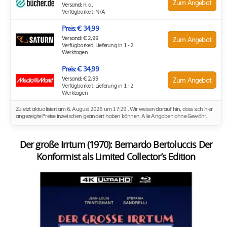
Zum Angebot
Versand: n. a.
Verfügbarkeit: N/A
Preis: € 34,99
Versand: € 2,99
Zum Angebot
Verfügbarkeit: Lieferung in 1 - 2
Werktagen
Preis: € 34,99
Versand: € 2,99
Zum Angebot
Verfügbarkeit: Lieferung in 1 - 2
Werktagen
Zuletzt aktualisiert am 6. August 2026 um 17:29 . Wir weisen darauf hin, dass sich hier
angezeigte Preise inzwischen geändert haben können. Alle Angaben ohne Gewähr.
Der große Irrtum (1970): Bernardo Bertoluccis Der
Konformist als Limited Collector’s Edition