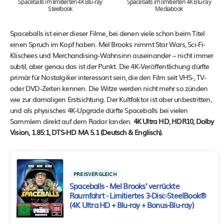
Spaceballs im limitierten 4K Blu-ray
Spaceballs im limitierten 4K Blu-ray
Steelbook
Mediabook
Spaceballs ist einer dieser Filme, bei denen viele schon beim Titel
einen Spruch im Kopf haben. Mel Brooks nimmt Star Wars, Sci-Fi-
Klischees und Merchandising-Wahnsinn auseinander – nicht immer
subtil, aber genau das ist der Punkt. Die 4K-Veröffentlichung dürfte
primär für Nostalgiker interessant sein, die den Film seit VHS-, TV-
oder DVD-Zeiten kennen. Die Witze werden nicht mehr so zünden
wie zur damaligen Erstsichtung. Der Kultfaktor ist aber unbestritten,
und als physisches 4K-Upgrade dürfte Spaceballs bei vielen
Sammlern direkt auf dem Radar landen.
4K Ultra HD, HDR10, Dolby
Vision, 1.85:1, DTS-HD MA 5.1 (Deutsch & Englisch).
PREISVERGLEICH
Spaceballs - Mel Brooks’ verrückte
Raumfahrt - Limitiertes 3-Disc-SteelBook®
(4K Ultra HD + Blu-ray + Bonus-Blu-ray)