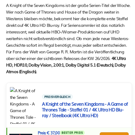
A Knight of the Seven Kingdoms ist der große Serien-Titel der Woche.
Wer nach Game of Thrones und House of the Dragon weiter in
Westeros bleiben möchte, bekommt hier die komplette erste Staffel
direkt auf 4K Ultra HD Blu-ray. Für Seriensammler ist das natürlich
interessant, weil aktuelle HBO-/Warner-Produktionen auf UHD
weiterhin nicht selbstverständlich sind. Ob man jede neue Westeros-
Geschichte sofort im Regal benötigt, muss jeder selbst entscheiden.
Für Fans der Welt von George R. R. Martin ist die Veröffentlichung
aber sicher einer der sichtbaren Releases der KW 26/2026.
4K Ultra
HD, HDR10, Dolby Vision, 2.00:1, Dolby Digital 5.1 (Deutsch), Dolby
Atmos (Englisch).
PREISVERGLEICH
A Knight of the Seven Kingdoms - A Game of
Thrones Tale - Staffel 01 / 4K Ultra HD Blu-
ray / Steelbook (4K Ultra HD)
Preis: € 37,00
BESTER PREIS