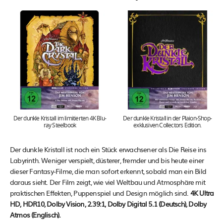
Der dunkle Kristall im limitierten 4K Blu-
Der dunkle Kristall in der Plaion-Shop-
ray Steelbook
exklusiven Collectors Edition.
Der dunkle Kristall ist noch ein Stück erwachsener als Die Reise ins
Labyrinth. Weniger verspielt, düsterer, fremder und bis heute einer
dieser Fantasy-Filme, die man sofort erkennt, sobald man ein Bild
daraus sieht. Der Film zeigt, wie viel Weltbau und Atmosphäre mit
praktischen Effekten, Puppenspiel und Design möglich sind.
4K Ultra
HD, HDR10, Dolby Vision, 2.39:1, Dolby Digital 5.1 (Deutsch), Dolby
Atmos (Englisch).