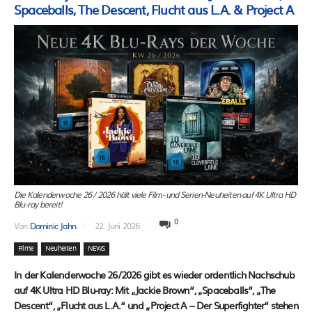
Spaceballs, The Descent, Flucht aus L.A. & Project A
Die Kalenderwoche 26 / 2026 hält viele Film- und Serien-Neuheiten auf 4K Ultra HD
Blu-ray bereit!
0
Von
Dominic Jahn
22. Juni 2026
Filme
Neuheiten
NEWS
In der Kalenderwoche 26/2026 gibt es wieder ordentlich Nachschub
auf 4K Ultra HD Blu-ray: Mit „Jackie Brown“, „Spaceballs“, „The
Descent“, „Flucht aus L.A.“ und „Project A – Der Superfighter“ stehen