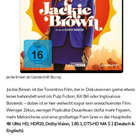
Jackie Brown als Standard 4K Blu-ray.
Jackie Brown ist der Tarantino-Film, der in Diskussionen gerne etwas
leiser behandelt wird als Pulp Fiction, Kill Bill oder Inglourious
Basterds – dabei ist er hier vielleicht sogar sein erwachsenster Film.
Weniger Zirkus, weniger Popkultur-Dauerfeuer, dafür mehr Figuren,
mehr Melancholie und eine großartige Pam Grier in der Hauptrolle.
4K Ultra HD, HDR10, Dolby Vision, 1.85:1, DTS-HD MA 5.1 (Deutsch &
Englisch).