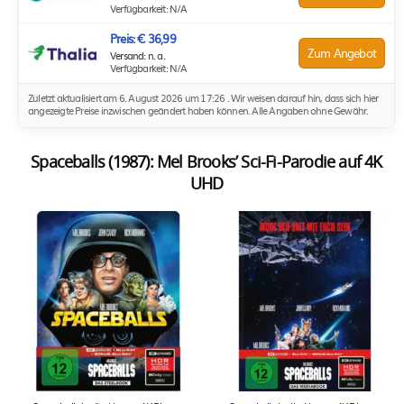
Verfügbarkeit: N/A
Preis: € 36,99
Zum Angebot
Versand: n. a.
Verfügbarkeit: N/A
Zuletzt aktualisiert am 6. August 2026 um 17:26 . Wir weisen darauf hin, dass sich hier
angezeigte Preise inzwischen geändert haben können. Alle Angaben ohne Gewähr.
Spaceballs (1987): Mel Brooks’ Sci-Fi-Parodie auf 4K
UHD