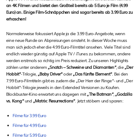
an 4K Filmen und bietet den Großteil bereits ab 5 Euro je Film (4.99
Euro) an. Einige Film-Schnäppchen sind sogar bereits ab 3.99 Euro zu
erhaschen!
Normalerweise fokussiert Apple ja die 3.99 Euro-Angebote, wenn
eine neue Runde an Abpreisungen ansteht. In dieser Woche muss
man sich jedoch eher die 4.99 Euro-Filmtitel ansehen. Viele Titel sind
endlich wieder günstig auf Apple TV / iTunes zu bekommen, andere
werden erstmals so richtig im Preis reduziert. Zu unseren Highlights
zählen unter anderem
„Snatch – Schweine und Diamanten“
, die
„Der
Hobbit“
-Trilogie,
„Baby Driver“
oder
„Das fünfte Element“
. Bei den
7.99 Euro-Filmtiteln gibt es zudem die „Der Herr der Ringe“- und „Der
Hobbit“-Trilogie jeweils in den Extended Versionen zu Kaufen.
Blockbuster-Kino erwartet uns dagegen mit
„The Batman“
,
„Godzilla
vs. Kong“
und
„Matrix: Resurrections“
. Jetzt stöbern und sparen:
Filme für 3.99 Euro
Filme für 4.99 Euro
Filme für 5.99 Euro