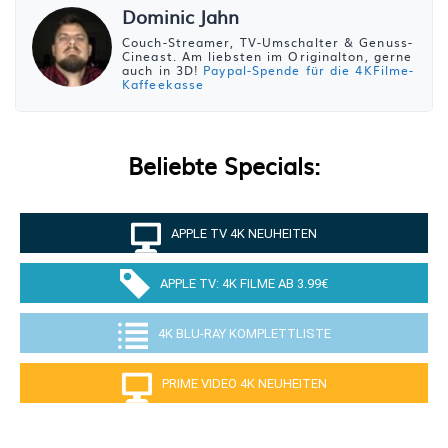
Dominic Jahn
Couch-Streamer, TV-Umschalter & Genuss-
Cineast. Am liebsten im Originalton, gerne
auch in 3D!
Paypal-Spende für die 4KFilme-
Kaffeekasse
Beliebte Specials:
APPLE TV 4K NEUHEITEN
APPLE TV: 4K FILME AB 3.99€
4K BLU-RAY KOMPLETTLISTE
PRIME VIDEO 4K NEUHEITEN