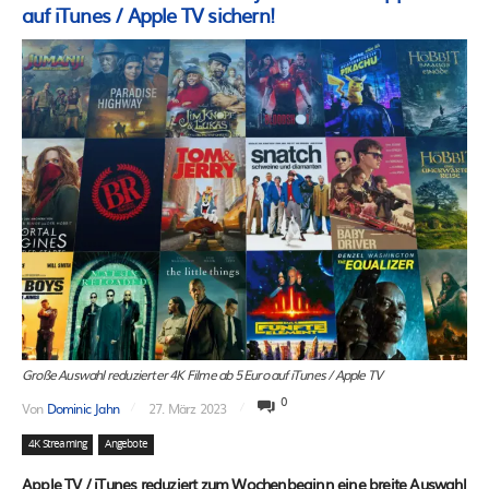
auf iTunes / Apple TV sichern!
Große Auswahl reduzierter 4K Filme ab 5 Euro auf iTunes / Apple TV
0
Von
Dominic Jahn
27. März 2023
4K Streaming
Angebote
Apple TV / iTunes reduziert zum Wochenbeginn eine breite Auswahl