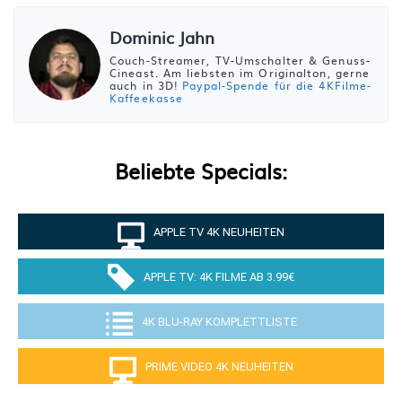
Dominic Jahn
Couch-Streamer, TV-Umschalter & Genuss-
Cineast. Am liebsten im Originalton, gerne
auch in 3D!
Paypal-Spende für die 4KFilme-
Kaffeekasse
Beliebte Specials:
APPLE TV 4K NEUHEITEN
APPLE TV: 4K FILME AB 3.99€
4K BLU-RAY KOMPLETTLISTE
PRIME VIDEO 4K NEUHEITEN