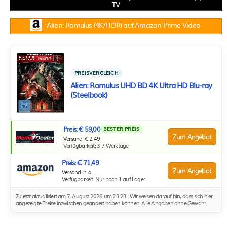
TV
Alien: Romulus (4K/HDR) auf Amazon Prime Video
PREISVERGLEICH
Alien: Romulus UHD BD 4K Ultra HD Blu-ray
(Steelbook)
Preis: € 59,00
BESTER PREIS
Zum Angebot
Versand: € 2,49
Verfügbarkeit: 3-7 Werktage
Preis: € 71,49
Zum Angebot
Versand: n. a.
Verfügbarkeit: Nur noch 1 auf Lager
Zuletzt aktualisiert am 7. August 2026 um 23:23 . Wir weisen darauf hin, dass sich hier
angezeigte Preise inzwischen geändert haben können. Alle Angaben ohne Gewähr.