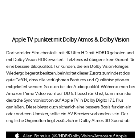
Apple TV punktet mit Dolby Atmos & Dolby Vision
Dort wird der Film ebenfalls mit 4K Ultra HD mit HDR10 geboten und
mit Dolby Vision HDR erweitert. Letzteres ist übrigens kein Garant für
eine bessere Bildqualität. Für Kunden, die ein Dolby Vision-fähiges
Wiedergabegerät besitzen, beinhaltet dieser Zusatz zumindest das
gute Gefühl, dass alle verfügbaren Features und Qualitätsoptionen
mitgeliefert werden. So auch bei der Audioqualität. Während man bei
Amazon Prime Video wohl auf DD 5.1 beschränkt ist, kann man die
deutsche Synchronisation auf Apple TV in Dolby Digital 7.1 Plus
genießen. Diese bietet auch sicherlich eine bessere Basis für den ein
oder anderen Upmixer, sollte ein AV-Receiver vorhanden sein. Der
englische Originalton liegt zusätzlich in Dolby Atmos 3D-Sound ab.
Alien: Romulus (4K/HDR/Dolby Vision/Atmos) auf Apple