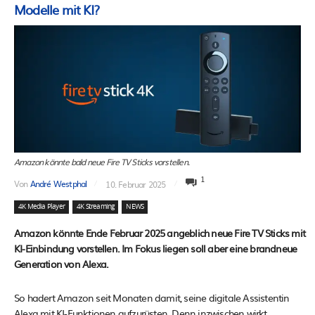
Modelle mit KI?
Amazon könnte bald neue Fire TV Sticks vorstellen.
1
Von
André Westphal
10. Februar 2025
4K Media Player
4K Streaming
NEWS
Amazon könnte Ende Februar 2025 angeblich neue Fire TV Sticks mit
KI-Einbindung vorstellen. Im Fokus liegen soll aber eine brandneue
Generation von Alexa.
So hadert Amazon seit Monaten damit, seine digitale Assistentin
Alexa mit KI-Funktionen aufzurüsten. Denn inzwischen wirkt