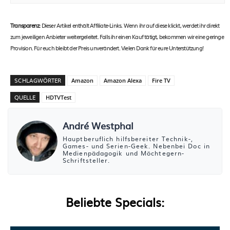
Transparenz:
Dieser Artikel enthält Affiliate-Links. Wenn ihr auf diese klickt, werdet ihr direkt
zum jeweiligen Anbieter weitergeleitet. Falls ihr einen Kauf tätigt, bekommen wir eine geringe
Provision. Für euch bleibt der Preis unverändert. Vielen Dank für eure Unterstützung!
SCHLAGWÖRTER
Amazon
Amazon Alexa
Fire TV
QUELLE
HDTVTest
André Westphal
Hauptberuflich hilfsbereiter Technik-,
Games- und Serien-Geek. Nebenbei Doc in
Medienpädagogik und Möchtegern-
Schriftsteller.
Beliebte Specials: