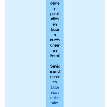
deine
r
persö
nlich
en
Date
n
durch
unser
en
Email
-
Servic
e und
unser
en
Date
nsch
utzbe
stim