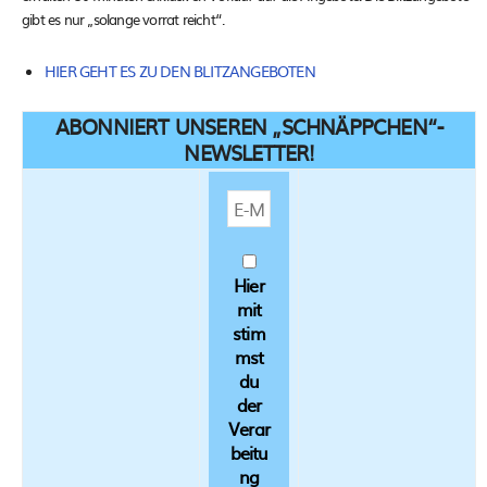
gibt es nur „solange vorrat reicht“.
HIER GEHT ES ZU DEN BLITZANGEBOTEN
ABONNIERT UNSEREN „SCHNÄPPCHEN“-
NEWSLETTER!
Hier
mit
stim
mst
du
der
Verar
beitu
ng