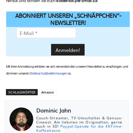
heraus und senden sie euch
kostenlos per Email zu!
ABONNIERT UNSEREN „SCHNÄPPCHEN“-
NEWSLETTER!
Mit ihrer Anmeldung erklären sie sich einverstanden unseren Newsletter zu empfangen und
stimmen unseren
Datenschutzbestimmungen
zu
SCHLAGWÖRTER
Amazon
Dominic Jahn
Couch-Streamer, TV-Umschalter & Genuss-
Cineast. Am liebsten im Originalton, gerne
auch in 3D!
Paypal-Spende für die 4KFilme-
Kaffeekasse