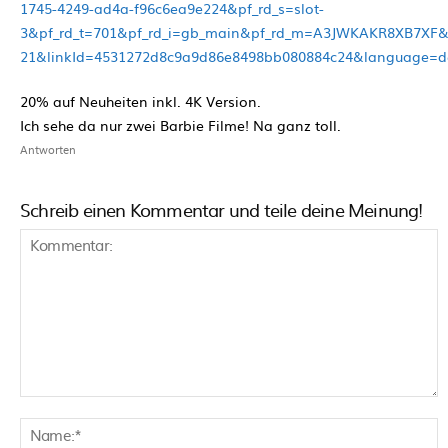
1745-4249-ad4a-f96c6ea9e224&pf_rd_s=slot-
3&pf_rd_t=701&pf_rd_i=gb_main&pf_rd_m=A3JWKAKR8XB7XF&
21&linkId=4531272d8c9a9d86e8498bb080884c24&language=d
20% auf Neuheiten inkl. 4K Version.
Ich sehe da nur zwei Barbie Filme! Na ganz toll.
Antworten
Schreib einen Kommentar und teile deine Meinung!
Kommentar:
N