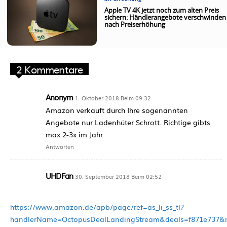
Apple TV 4K jetzt noch zum alten Preis
sichern: Händlerangebote verschwinden
nach Preiserhöhung
2 Kommentare
Anonym
1. Oktober 2018 Beim 09:32
Amazon verkauft durch Ihre sogenannten
Angebote nur Ladenhüter Schrott. Richtige gibts
max 2-3x im Jahr
Antworten
UHDFan
30. September 2018 Beim 02:52
https://www.amazon.de/apb/page/ref=as_li_ss_tl?
handlerName=OctopusDealLandingStream&deals=f871e737