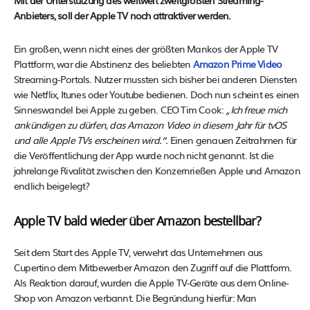
Mit der Unterstützung des weltweit zweitgrößten Streaming-
Anbieters, soll der Apple TV noch attraktiver werden.
Ein großen, wenn nicht eines der größten Mankos der Apple TV
Plattform, war die Abstinenz des beliebten
Amazon Prime Video
Streaming-Portals. Nutzer mussten sich bisher bei anderen Diensten
wie Netflix, Itunes oder Youtube bedienen. Doch nun scheint es einen
Sinneswandel bei Apple zu geben. CEO Tim Cook:
„Ich freue mich
ankündigen zu dürfen, das Amazon Video in diesem Jahr für tvOS
und alle Apple TVs erscheinen wird.“.
Einen genauen Zeitrahmen für
die Veröffentlichung der App wurde noch nicht genannt. Ist die
jahrelange Rivalität zwischen den Konzernrießen Apple und Amazon
endlich beigelegt?
Apple TV bald wieder über Amazon bestellbar?
Seit dem Start des Apple TV, verwehrt das Unternehmen aus
Cupertino dem Mitbewerber Amazon den Zugriff auf die Plattform.
Als Reaktion darauf, wurden die Apple TV-Geräte aus dem Online-
Shop von Amazon verbannt. Die Begründung hierfür: Man