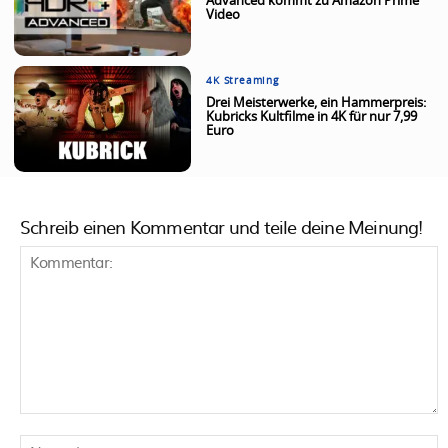
Advanced kommt zu Amazon Prime
Video
4K Streaming
Drei Meisterwerke, ein Hammerpreis:
Kubricks Kultfilme in 4K für nur 7,99
Euro
Schreib einen Kommentar und teile deine Meinung!
Kommentar:
N