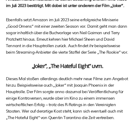
im Juli 2023 bestätigt. Mit dabei ist unter anderem der Film „Joker“.
Ebenfalls setzt Amazon im Juli 2023 seine erfolgreiche Miniserie
„Good Omens“ mit einer zweiten Season vor. Damit geht man dann
sogar inhaltlich über die Buchvorlage von Neil Gaiman und Terry
Pratchett hinaus. Erneut kehren hier Michael Sheen und David
Tennant in die Hauptrollen zurück. Auch findet ihr beispielsweise
beim Streaming-Anbieter die vierte Staffel der Serie „The Rookie“ vor.
„Joker“, „The Hateful Eight“ uvm.
Dieses Mal stoßen allerdings deutlich mehr neue Filme zum Angebot
hinzu. Beispielsweise auch „Joker“ mit Joaquin Phoenix in der
Hauptrolle. Der Film sorgte anno dazumal bei Veröffentlichung für
einige Kontroversen, wurde aber im Kino zu einem immensen
wirtschaftlichen Erfolg – trotz des R-Ratings in den Vereinigten
Staaten. Wer auf derartige Kost steht, kann sich eventuell auch mit
„The Hateful Eight“ von Quentin Tarantino die Zeit vertreiben.