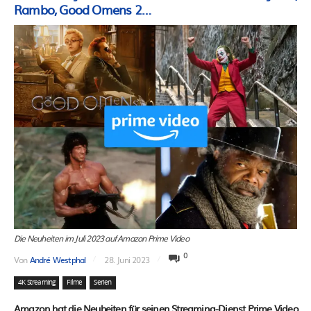
Rambo, Good Omens 2…
Die Neuheiten im Juli 2023 auf Amazon Prime Video
0
Von
André Westphal
28. Juni 2023
4K Streaming
Filme
Serien
Amazon hat die Neuheiten für seinen Streaming-Dienst Prime Video