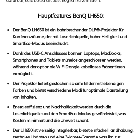
dafür dar, eure Botschaft bestmöglich zu vermitteln.
Hauptfeatures BenQ LH650:
Der BenQ LH650 ist ein bahnbrechender DLP®-Projektor für
Konferenzräume, der mit Laserlichtquelle, hoher Helligkeit und
SmartEco-Modus beeindruckt.
Dank des USB-C Anschlusses können Laptops, MacBooks,
Smartphones und Tablets mühelos angeschlossen werden,
während der optionale WiFi Dongle kabelloses Präsentieren
ermöglicht.
Der Projektor liefert gestochen scharfe Bilder mit lebendigen
Farben und bietet verschiedene Modi für optimale Darstellung
von Inhalten.
Energieeffizienz und Nachhaltigkeit werden durch die
Laserlichtquelle und den SmartEco-Modus gewährleistet, was
Kosten minimiert und die Umwelt schont.
Der LH650 ist vielseitig integrierbar, bietet einfache Handhabung,
zentrales Updaten und eine 3-Jahres-Garantie, was ihn zur