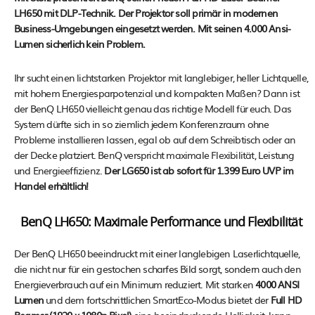
LH650 mit DLP-Technik. Der Projektor soll primär in modernen
Business-Umgebungen eingesetzt werden. Mit seinen 4.000 Ansi-
Lumen sicherlich kein Problem.
Ihr sucht einen lichtstarken Projektor mit langlebiger, heller Lichtquelle,
mit hohem Energiesparpotenzial und kompakten Maßen? Dann ist
der BenQ LH650 vielleicht genau das richtige Modell für euch. Das
System dürfte sich in so ziemlich jedem Konferenzraum ohne
Probleme installieren lassen, egal ob auf dem Schreibtisch oder an
der Decke platziert. BenQ verspricht maximale Flexibilität, Leistung
und Energieeffizienz.
Der LG650 ist ab sofort für 1.399 Euro UVP im
Handel erhältlich!
BenQ LH650: Maximale Performance und Flexibilität
Der BenQ LH650 beeindruckt mit einer langlebigen Laserlichtquelle,
die nicht nur für ein gestochen scharfes Bild sorgt, sondern auch den
Energieverbrauch auf ein Minimum reduziert. Mit starken
4000 ANSI
Lumen
und dem fortschrittlichen SmartEco-Modus bietet der
Full HD
Beamer
(1920 x 1080p Pixel)
eine beeindruckende Helligkeit, kann