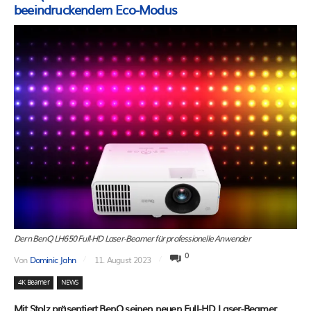
beeindruckendem Eco-Modus
Dern BenQ LH650 Full-HD Laser-Beamer für professionelle Anwender
0
Von
Dominic Jahn
11. August 2023
4K Beamer
NEWS
Mit Stolz präsentiert BenQ seinen neuen Full-HD Laser-Beamer