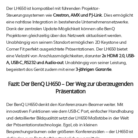
Der LH650 ist kompatibel mit führenden Projektor-
Steuerungssystemen wie
Crestron, AMX und PJ-Link
. Dies ermöglicht
eine nahtlose Integration in bestehende Unternehmensnetzwerke.
Dank der zentralen Update-Möglichkeit können alle BenQ
Projektoren gleichzeitig über das Netzwerk aktualisiert werden.
Unabhängig von seinem Standort ermöglichen 2D Keystone und
Corner Fit perfekt ausgerichtete Präsentationen. Der LH650 bietet
eine Vielzahl von Anschlussmöglichkeiten, darunter
2x HDMI 2.0, USB-
A, USB-C, RS232 und Audio-out
. Unabhängig von seiner Leistung,
begeistert das Gerät zudem mit einer
3-jährigen Garantie
.
Fazit: Der BenQ LH650 – Der Weg zur überzeugenden
Präsentation
Der BenQ LH650 denkt den Konferenzraum-Beamer weiter. Mit
innovativen Funktionen wie dem USB-C Port, einfacher Handhabung
und detaillierter Bildqualität setzt der LH650 Maßstäbe in der Welt
der Präsentationstechnologie. Egal, ob in kleinen
Besprechungsräumen oder größeren Konferenzsälen – der LH650 ist