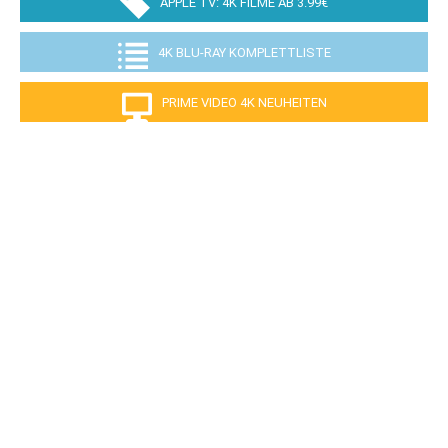
APPLE TV: 4K FILME AB 3.99€
4K BLU-RAY KOMPLETTLISTE
PRIME VIDEO 4K NEUHEITEN