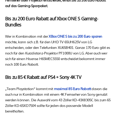
Fernseher oder Projektor entscheidet, erhält bis zu 200 Euro Rabatt
auf das Gaming-Sparpaket.
Bis zu 200 Euro Rabatt auf Xbox ONE S Gaming-
Bundles
Wer in Kombination mit der
XBox ONE S bis zu 200 Euro sparen
möchte, kann sich z.B. für den UHD TV 65UH625V von LG
entscheiden, oder den Telefunken XU65B401. Ganze 170 Euro gibt es
noch für den Kurzdistanz-Projektor PF1000U von LG. Aber auch wer
sich für einen Hisense H65MEC5550 entscheidet bekommt immer
noch 100 Euro Rabatt.
Bis zu 85 € Rabatt auf PS4 + Sony 4K TV
„Team Playstation“ kommt mit
maximal 85 Euro Rabatt
davon die
auch nur in Kombination mit einem 4K Fernseher von Sony genutzt
werden können. Die Auswahl vom 43 Zöller KD-43X8305C bis zum 65
Zöller KD-65XD7504 sollte für jeden das passende Modell
bereithalten.