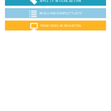
APPLE TV: 4K FILME AB 3.99€
4K BLU-RAY KOMPLETTLISTE
PRIME VIDEO 4K NEUHEITEN