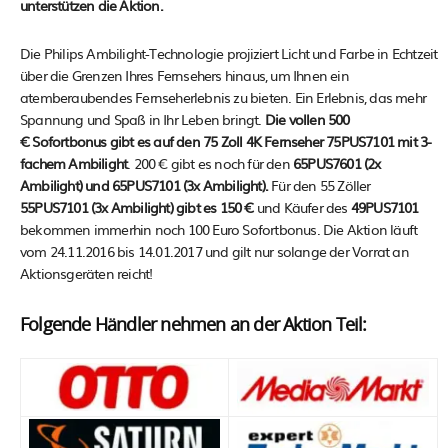
unterstützen die Aktion.
Die Philips Ambilight-Technologie projiziert Licht und Farbe in Echtzeit
über die Grenzen Ihres Fernsehers hinaus, um Ihnen ein
atemberaubendes Fernseherlebnis zu bieten. Ein Erlebnis, das mehr
Spannung und Spaß in Ihr Leben bringt.
Die vollen 500
€ Sofortbonus gibt es auf den 75 Zoll 4K Fernseher 75PUS7101 mit 3-
fachem Ambilight
. 200 € gibt es noch für den
65PUS7601 (2x
Ambilight) und 65PUS7101 (3x Ambilight).
Für den 55 Zöller
55PUS7101 (3x Ambilight) gibt es 150 €
und Käufer des
49PUS7101
bekommen immerhin noch 100 Euro Sofortbonus. Die Aktion läuft
vom 24.11.2016 bis 14.01.2017 und gilt nur solange der Vorrat an
Aktionsgeräten reicht!
Folgende Händler nehmen an der Aktion Teil: