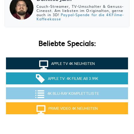
Couch-Streamer, TV-Umschalter & Genuss-
Cineast. Am liebsten im Originalton, gerne
auch in 3D!
Paypal-Spende für die 4KFilme-
Kaffeekasse
Beliebte Specials:
APPLE TV 4K NEUHEITEN
APPLE TV: 4K FILME AB 3.99€
4K BLU-RAY KOMPLETTLISTE
PRIME VIDEO 4K NEUHEITEN