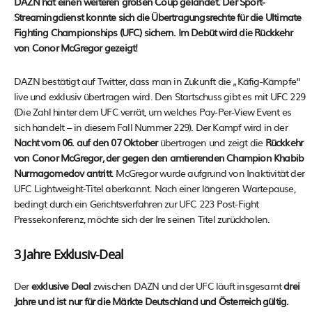
DAZN hat einen weiteren großen Coup gelandet. Der Sport-
Streamingdienst konnte sich die Übertragungsrechte für die Ultimate
Fighting Championships (UFC) sichern. Im Debüt wird die Rückkehr
von Conor McGregor gezeigt!
DAZN bestätigt auf Twitter, dass man in Zukunft die „Käfig-Kämpfe“
live und exklusiv übertragen wird. Den Startschuss gibt es mit UFC 229
(Die Zahl hinter dem UFC verrät, um welches Pay-Per-View Event es
sich handelt – in diesem Fall Nummer 229). Der Kampf wird in der
Nacht vom 06. auf den 07 Oktober
übertragen und zeigt die
Rückkehr
von
Conor McGregor,
der gegen den amtierenden Champion Khabib
Nurmagomedov antritt
. McGregor wurde aufgrund von Inaktivität der
UFC Lightweight-Titel aberkannt. Nach einer längeren Wartepause,
bedingt durch ein Gerichtsverfahren zur UFC 223 Post-Fight
Pressekonferenz, möchte sich der Ire seinen Titel zurückholen.
3 Jahre Exklusiv-Deal
Der
exklusive Deal
zwischen DAZN und der UFC läuft insgesamt
drei
Jahre und ist nur für die Märkte Deutschland und Österreich gültig.