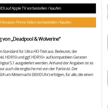
) auf Apple TV vorbestellen / kaufen
 Amazon Prime Video vorbestellen / kaufen
g von „Deadpool & Wolverine“
-Standard für Ultra HD-Titel aus. Bedeutet, der
) inkl. HDR10 und ggf. HDR10+ auf kompatiblen Geräten
igital 5.1 ausgeliefert werden. Anhand der Angaben ist es
r auch die englische mit von der Partie ist. Der
24 um Mitternacht (00:00 Uhr) erfolgen, für alle, die einen