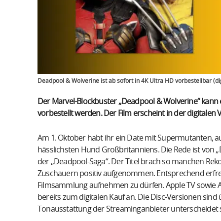
Deadpool & Wolverine ist ab sofort in 4K Ultra HD vorbestellbar (di
Der Marvel-Blockbuster „Deadpool & Wolverine“ kann en
vorbestellt werden. Der Film erscheint in der digitalen
Am 1. Oktober habt ihr ein Date mit Supermutanten, 
hässlichsten Hund Großbritanniens. Die Rede ist von „
der „Deadpool-Saga“. Der Titel brach so manchen Rek
Zuschauern positiv aufgenommen. Entsprechend erfreut 
Filmsammlung aufnehmen zu dürfen. Apple TV sowie 
bereits zum digitalen Kauf an. Die Disc-Versionen sind
Tonausstattung der Streaminganbieter unterscheidet s