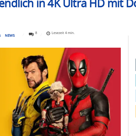
ndlich in 4K Ultra HD mit 
8
Lesezeit
4
min.
G
NEWS