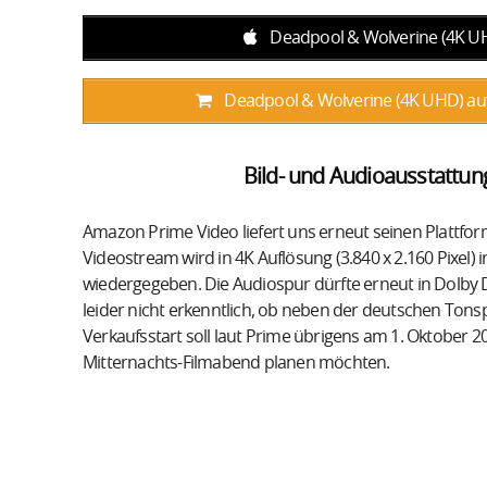
Deadpool & Wolverine (4K UHD
Deadpool & Wolverine (4K UHD) auf
Bild- und Audioausstattun
Amazon Prime Video liefert uns erneut seinen Plattform
Videostream wird in 4K Auflösung (3.840 x 2.160 Pixel
wiedergegeben. Die Audiospur dürfte erneut in Dolby D
leider nicht erkenntlich, ob neben der deutschen Tonspu
Verkaufsstart soll laut Prime übrigens am 1. Oktober 20
Mitternachts-Filmabend planen möchten.