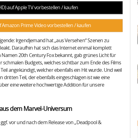
) auf Apple TV vorbestellen / kaufen
 Amazon Prime Video vorbestellen / kaufen
 folgende: Irgendjemand hat „aus Versehen“ Szenen zu
eakt. Daraufhin hat sich das Internet einmal komplett
 Namen 20th Century Fox bekannt, gab grünes Licht für
 sehr schmalen Budgets, welches sichtbar zum Ende des Films
Teil angekündigt, welcher ebenfalls ein Hit wurde. Und weil
ritten Teil, der ebenfalls eingeschlagen ist wie eine
über eine weitere hochwertige Addition für unsere
g aus dem Marvel-Universum
h ggf. vor und nach dem Release von „Deadpool &