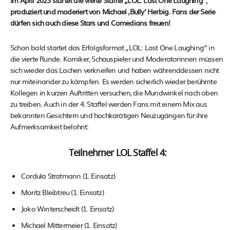
Im April 2023 startet die vierte Staffel „LOL: Last One Laughing“,
produziert und moderiert von Michael ‚Bully‘ Herbig. Fans der Serie
dürfen sich auch diese Stars und Comedians freuen!
Schon bald startet das Erfolgsformat „LOL: Last One Laughing“ in
die vierte Runde. Komiker, Schauspieler und Moderatorinnen müssen
sich wieder das Lachen verkneifen und haben währenddessen nicht
nur miteinander zu kämpfen. Es werden sicherlich wieder berühmte
Kollegen in kurzen Auftritten versuchen, die Mundwinkel nach oben
zu treiben. Auch in der 4. Staffel werden Fans mit einem Mix aus
bekannten Gesichtern und hochkarätigen Neuzugängen für ihre
Aufmerksamkeit belohnt:
Teilnehmer LOL Staffel 4:
Cordula Stratmann (1. Einsatz)
Moritz Bleibtreu (1. Einsatz)
Joko Winterscheidt (1. Einsatz)
Michael Mittermeier (1. Einsatz)