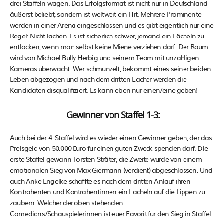
drei Staffeln wagen. Das Erfolgsformat ist nicht nur in Deutschland
äußerst beliebt, sondern ist weltweit ein Hit. Mehrere Prominente
werden in einer Arena eingeschlossen und es gibt eigentlich nur eine
Regel: Nicht lachen. Es ist sicherlich schwer, jemand ein Lächeln zu
entlocken, wenn man selbst keine Miene verziehen darf. Der Raum
wird von Michael Bully Herbig und seinem Team mit unzähligen
Kameras überwacht. Wer schmunzelt, bekommt eines seiner beiden
Leben abgezogen und nach dem dritten Lacher werden die
Kandidaten disqualifiziert. Es kann eben nur einen/eine geben!
Gewinner von Staffel 1-3:
Auch bei der 4. Staffel wird es wieder einen Gewinner geben, der das
Preisgeld von 50.000 Euro für einen guten Zweck spenden darf. Die
erste Staffel gewann Torsten Sträter, die Zweite wurde von einem
emotionalen Sieg von Max Giermann (verdient) abgeschlossen. Und
auch Anke Engelke schaffte es nach dem dritten Anlauf ihren
Kontrahenten und Kontrahentinnen ein Lächeln auf die Lippen zu
zaubern. Welcher der oben stehenden
Comedians/Schauspielerinnen ist euer Favorit für den Sieg in Staffel