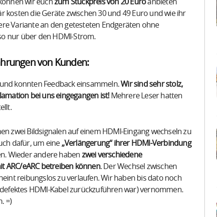
 können wir euch
zum Stückpreis von 20 Euro
anbieten
r kosten die Geräte zwischen 30 und 49 Euro und wie ihr
ere Variante an den getesteten Endgeräten ohne
lso nur über den HDMI-Strom.
ahrungen von Kunden:
ft und konnten Feedback einsammeln.
Wir sind sehr stolz,
lamation bei uns eingegangen ist!
Mehrere Leser hatten
llt.
chen zwei Bildsignalen auf einem HDMI-Eingang wechseln zu
uch dafür, um eine
„Verlängerung“ ihrer HDMI-Verbindung
den. Wieder andere haben
zwei verschiedene
mit ARC/eARC betreiben können
. Der Wechsel zwischen
heint reibungslos zu verlaufen. Wir haben bis dato noch
in defektes HDMI-Kabel zurückzuführen war) vernommen.
. =)