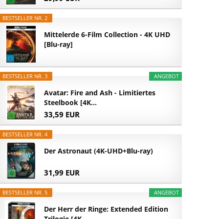
BESTSELLER NR. 2
Mittelerde 6-Film Collection - 4K UHD
[Blu-ray]
BESTSELLER NR. 3
ANGEBOT
Avatar: Fire and Ash - Limitiertes
Steelbook [4K...
33,59 EUR
BESTSELLER NR. 4
Der Astronaut (4K-UHD+Blu-ray)
31,99 EUR
BESTSELLER NR. 5
ANGEBOT
Der Herr der Ringe: Extended Edition
Trilogie [4K...