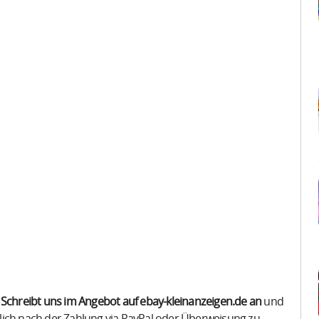
.
Schreibt uns im Angebot auf ebay-kleinanzeigen.de an
und
lich nach der Zahlung via PayPal oder Überweisung zu.