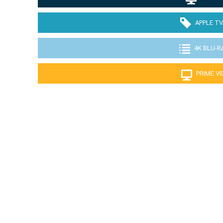
APPLE TV
4K BLU-R
PRIME V