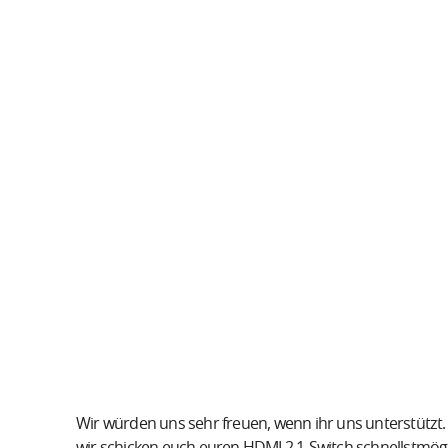
Wir würden uns sehr freuen, wenn ihr uns unterstützt
wir schicken euch euren HDMI 2.1-Switch schnellstmög