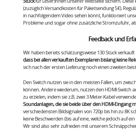
Stück
für Leser:innen unserer Webseite sichern. Diese
(zuzüglich Versandkosten für Paketsendung 5€). Regulä
in nachfolgendem Video sehen könnt, funktioniert uns
Probleme und sogar ohne zusätzliche Stromzufuhr, a
Feedback und Erf
Wir haben bereits schätzungsweise 130 Stück verkau
dass bei allen verkauften Exemplaren bislang keine Rek
sich nach der ersten Lieferung noch einen zweiten beste
Den Switch nutzen sie in den meisten Fällen, um zwis
können. Andere wiederum, nutzen den HDMI-Switch a
zu erzielen, indem sie z.B. zwei 3 Meter-Kabel verwen
Soundanlagen, die sie beide über den HDMI-Eingang 
verschiedensten Bildsignalen von 720p bis hin zu 8K sc
keine Beschwerden (bis auf eine, welche jedoch auf e
Wir sind also sehr zufrieden mit unserem Schnäppchen