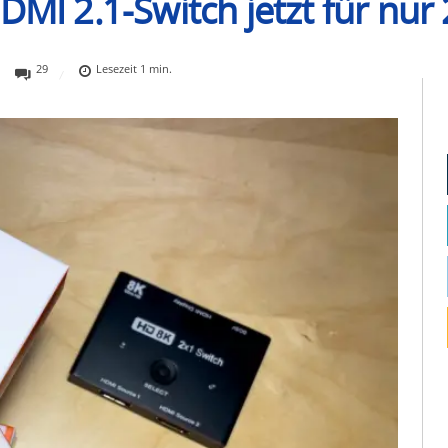
DMI 2.1-Switch jetzt für nur 
29
Lesezeit
1
min.