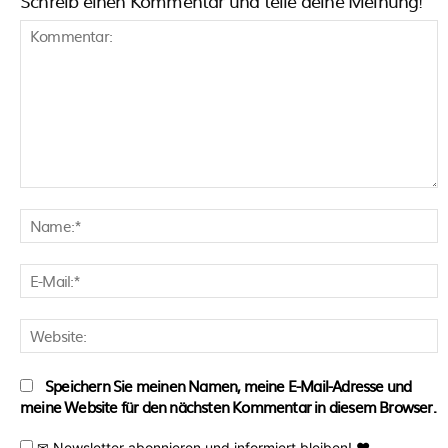
Schreib einen Kommentar und teile deine Meinung!
Kommentar:
N
E
M
W
Speichern Sie meinen Namen, meine E-Mail-Adresse und
meine Website für den nächsten Kommentar in diesem Browser.
✉ Newsletter abonnieren und informiert bleiben! ♥