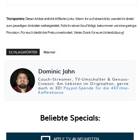
Transparenz:
Dieser Artikel enthält Affiliate-Links. Wenn ihr auf diese klickt, werdet ihr direkt
zum jeweiligen Anbieter weitergeleitet. Falls ihr einen Kauf tätigt, bekommen wir eine geringe
Provision. Für euch bleibt der Preis unverändert. Vielen Dank für eure Unterstützung!
SCHLAGWÖRTER
Warner
Dominic Jahn
Couch-Streamer, TV-Umschalter & Genuss-
Cineast. Am liebsten im Originalton, gerne
auch in 3D!
Paypal-Spende für die 4KFilme-
Kaffeekasse
Beliebte Specials:
APPLE TV 4K NEUHEITEN