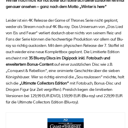
Winter noch nicht vor hat sollte sich sollte sich diese Editionen einmal
genauer ansehen – ganz nach dem Motto „Winter is here“
Leider ist ein 4K Release der Game of Thrones Serie nicht geplant,
weder als Stream noch auf 4K Blu-ray. Das Universum von „Das Lied
von Eis und Feuer“ verliert dadurch aber nichts von seinem Reiz und
Fans der Serie können die hochwertige Produktion vor allem auf Blu-
ray so richtig auskosten. Mit dem physischen Release der 7. Staffel ist
auch wieder eine neue Komplettbox geplant. Die Limitierte Edition
erscheint mit
35 Blu-ray Discs im Digipack inkl. Fotobuch und
erweitertem Bonus-Content
auf einer zusätzlichen Disc wie z.B.
„Conquest & Rebellion“, eine animierte Geschichte über die sieben
Königshäuser. Wer so richtig einmal die „Sau raulassen“ möchte, holt
sich die
„Ultimate Collectors Edition“
mit Fotobuch, Bonus-Disc und
Drogon Figur (zur Zeit vergriffen). Preislich liegen die limitierten
Versionen bei 129,99 EUR (DVD), 159,99 EUR (Blu-ray) und 229,99 EUR
für die Ultimate Collectors Edition (Blu-ray).