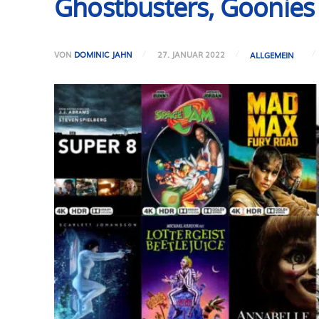
Ghostbusters, Goonies &
VON
DOMINIC JAHN
27. JANUAR 2022
ALLGEMEIN