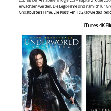
Z.B. mit der Annabelle Trilogie, „Es – Kapitel 2“ oder „
erwachsen werden. Die Lego-Filme sind nämlich für Groß 
Ghostbusters Filme. Die Klassiker (1&2) sowie das Rebo
iTunes 4K Fi