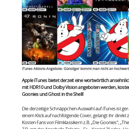
iTunes Aktions-Angebote: Günstiger kommt man nicht an hochwert
Apple iTunes bietet derzeit eine wortwörtlich ansehnlic
mit HDR10 und Dolby Vision angeboten werden, kosten
Goonies und Ghost in the Shell!
Die derzeitige Schnäppchen-Auswahl auf iTunes ist gera
einem Klick auf nachfolgende Cover, gelangt ihr dire
Kosten Fans von Filmklassikern z.B. „Die Goonies“, „The C