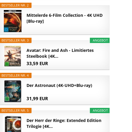
BESTSELLER NR. 2
Mittelerde 6-Film Collection - 4K UHD
[Blu-ray]
BESTSELLER NR. 3
ANGEBOT
Avatar: Fire and Ash - Limitiertes
Steelbook [4K...
33,59 EUR
BESTSELLER NR. 4
Der Astronaut (4K-UHD+Blu-ray)
31,99 EUR
BESTSELLER NR. 5
ANGEBOT
Der Herr der Ringe: Extended Edition
Trilogie [4K...