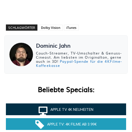
SCHLAGWÖRTER
Dolby Vision
iTunes
Dominic Jahn
Couch-Streamer, TV-Umschalter & Genuss-
Cineast. Am liebsten im Originalton, gerne
auch in 3D!
Paypal-Spende für die 4KFilme-
Kaffeekasse
Beliebte Specials:
APPLE TV 4K NEUHEITEN
APPLE TV: 4K FILME AB 3.99€