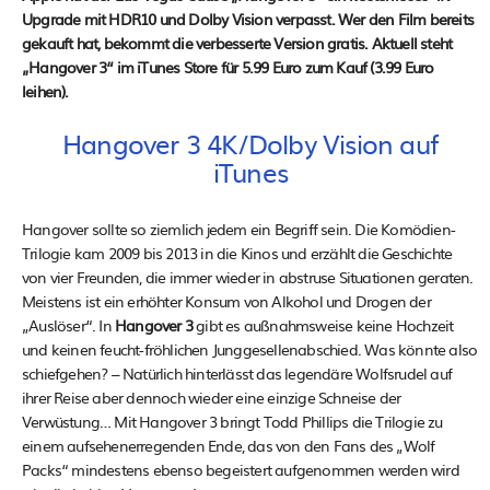
Upgrade mit HDR10 und Dolby Vision verpasst. Wer den Film bereits
gekauft hat, bekommt die verbesserte Version gratis. Aktuell steht
„Hangover 3“ im iTunes Store für 5.99 Euro zum Kauf (3.99 Euro
leihen).
Hangover 3 4K/Dolby Vision auf
iTunes
Hangover sollte so ziemlich jedem ein Begriff sein. Die Komödien-
Trilogie kam 2009 bis 2013 in die Kinos und erzählt die Geschichte
von vier Freunden, die immer wieder in abstruse Situationen geraten.
Meistens ist ein erhöhter Konsum von Alkohol und Drogen der
„Auslöser“. In
Hangover 3
gibt es außnahmsweise keine Hochzeit
und keinen feucht-fröhlichen Junggesellenabschied. Was könnte also
schiefgehen? – Natürlich hinterlässt das legendäre Wolfsrudel auf
ihrer Reise aber dennoch wieder eine einzige Schneise der
Verwüstung… Mit Hangover 3 bringt Todd Phillips die Trilogie zu
einem aufsehenerregenden Ende, das von den Fans des „Wolf
Packs“ mindestens ebenso begeistert aufgenommen werden wird