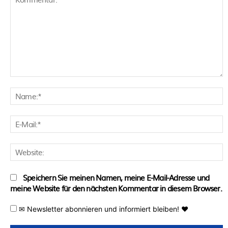
Kommentar:
N
E
M
W
Speichern Sie meinen Namen, meine E-Mail-Adresse und
meine Website für den nächsten Kommentar in diesem Browser.
✉ Newsletter abonnieren und informiert bleiben! ♥