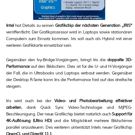
Intel
hat Details zu seinen
Grafikchip der nächsten Generation „IRIS“
veröffentlicht. Der Grafikprozessor wird in Laptops sowie stationären
Computern zum Einsatz kommen. Iris soll auch als Hybrid mit einer
weiteren Grafikkarte einsetzbar sein.
Gegenüber den Ivy-Bridge-Vorgängern, bringt Iris die
doppelte 3D-
Performance
auf den Bildschirm. Dies ist für die U- und H-Vorgänger
der Fall, die in Ultrabooks und Laptops verbaut werden. Gegenüber
der Desktop R-Serie kann Iris die Performance fast auf das dreifache
steigern.
Iris wird auch bei der
Video- und Photobearbeitung effektiver
arbeiten
, dank Quick Sync Video-Technologie und MJPEG-
Beschleunigung. Der neue Grafikchip bietet natürlich auch
Support für
4K-Auflösung (Ultra HD)
und die Möglichkeit mehrere Bildschirme
parallel anzusteuern. Des weiteren unterstützt Intels neuer Grafikchip
OpenCL und DirectX 11.1