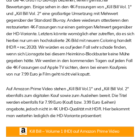
Bewertungen. Einige sehen in den 4K-Fassungen von „Kill Bill Vol. 1“
und „Kill Bill Vol. 2“ eine großartige Umsetzung mit Mehrwert
gegenüber der Standard Blu-ray. Andere wiederum attestieren den
restaurierten 4K-Fassungen nur einen geringen Mehrwert gegenüber
der HD-Variante. Letzters könnte womöglich eher zutreffen, da es sich
hierbei nur um ein hochskalierte 2K-Bild mit neuem Coloring handelt
(HDR + rec.2020). Wir würden es auf jeden Fall sehr schade finden,
wenn sich Lionsgate bei diesem Heimkino-Blockbuster keine Mühe
gegeben hätte. Wir werden in den kommenden Tagen auf jeden Fall
die 4K-Fassungen auf Apple TV sichten, denn bei einem Kaufpreis
von nur 7.99 Euro je Film geht nicht viel kaputt.
Auf Amazon Prime Video stehen „Kill Bill Vol.1“ und „Kill Bill Vol. 2“
ebenfalls zum digitalen Kauf sowie zum Ausleihen bereit. Die Titel
werden ebenfalls für 7.99 Euro (Kauf) bzw. 3.99 Euro (Leihen)
angebote, jedoch nicht in 4K UHD-Qualität mit HDR. Hier bekommt
man weiterhin lediglich die HD-Variante präsentiert:
Kill Bill – Volume 1 (HD) auf Amazon Prime Video