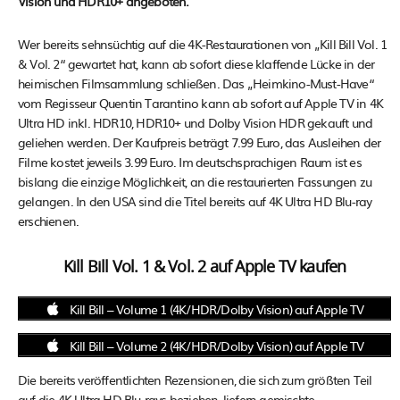
Vision und HDR10+ angeboten.
Wer bereits sehnsüchtig auf die 4K-Restaurationen von „Kill Bill Vol. 1
& Vol. 2“ gewartet hat, kann ab sofort diese klaffende Lücke in der
heimischen Filmsammlung schließen. Das „Heimkino-Must-Have“
vom Regisseur Quentin Tarantino kann ab sofort auf Apple TV in 4K
Ultra HD inkl. HDR10, HDR10+ und Dolby Vision HDR gekauft und
geliehen werden. Der Kaufpreis beträgt 7.99 Euro, das Ausleihen der
Filme kostet jeweils 3.99 Euro. Im deutschsprachigen Raum ist es
bislang die einzige Möglichkeit, an die restaurierten Fassungen zu
gelangen. In den USA sind die Titel bereits auf 4K Ultra HD Blu-ray
erschienen.
Kill Bill Vol. 1 & Vol. 2 auf Apple TV kaufen
Kill Bill – Volume 1 (4K/HDR/Dolby Vision) auf Apple TV
Kill Bill – Volume 2 (4K/HDR/Dolby Vision) auf Apple TV
Die bereits veröffentlichten Rezensionen, die sich zum größten Teil
auf die 4K Ultra HD Blu-rays beziehen, liefern gemischte