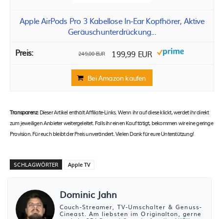
Apple AirPods Pro 3 Kabellose In‑Ear Kopfhörer, Aktive
Geräuschunterdrückung...
199,99 EUR
249,00 EUR
Bei Amazon kaufen
Transparenz:
Dieser Artikel enthält Affiliate-Links. Wenn ihr auf diese klickt, werdet ihr direkt
zum jeweiligen Anbieter weitergeleitet. Falls ihr einen Kauf tätigt, bekommen wir eine geringe
Provision. Für euch bleibt der Preis unverändert. Vielen Dank für eure Unterstützung!
SCHLAGWÖRTER
Apple TV
Dominic Jahn
Couch-Streamer, TV-Umschalter & Genuss-
Cineast. Am liebsten im Originalton, gerne