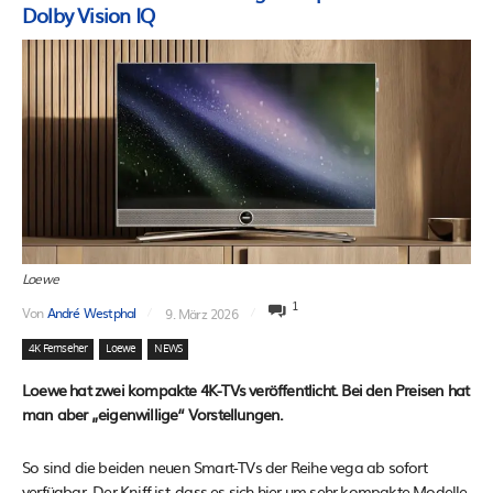
Dolby Vision IQ
Loewe
1
Von
André Westphal
9. März 2026
4K Fernseher
Loewe
NEWS
Loewe hat zwei kompakte 4K-TVs veröffentlicht. Bei den Preisen hat
man aber „eigenwillige“ Vorstellungen.
So sind die beiden neuen Smart-TVs der Reihe vega ab sofort
verfügbar. Der Kniff ist, dass es sich hier um sehr kompakte Modelle