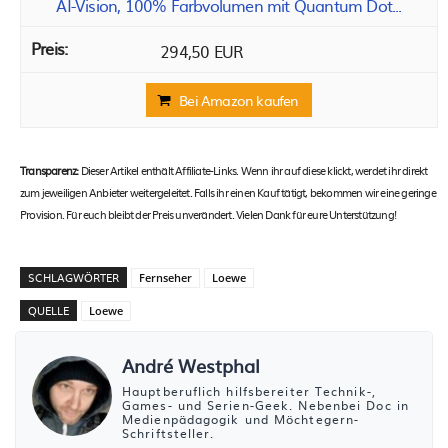
AI-Vision, 100% Farbvolumen mit Quantum Dot...
294,50 EUR
Bei Amazon kaufen
Transparenz:
Dieser Artikel enthält Affiliate-Links. Wenn ihr auf diese klickt, werdet ihr direkt
zum jeweiligen Anbieter weitergeleitet. Falls ihr einen Kauf tätigt, bekommen wir eine geringe
Provision. Für euch bleibt der Preis unverändert. Vielen Dank für eure Unterstützung!
SCHLAGWÖRTER
Fernseher
Loewe
QUELLE
Loewe
André Westphal
Hauptberuflich hilfsbereiter Technik-,
Games- und Serien-Geek. Nebenbei Doc in
Medienpädagogik und Möchtegern-
Schriftsteller.