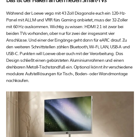
Das ist der Haken an den neuen Smart-TVs
Während der Loewe vega mit 43 Zoll Diagonale euch ein 120-Hz-
Panel mit ALLM und VRR fürs Gaming anbietet, muss der 32-Zoller
mit 60 Hz auskommen. Wichtig zu wissen: HDMI 2.1 ist zwar bei
beiden TVs vorhanden, aber nur für zwei der insgesamt vier
Anschlüsse. Und einer der Eingänge geht dann für eARC drauf. Zu
den weiteren Schnittstellen zählen Bluetooth, Wi-Fi, LAN, USB-A und
USB-C. Punkten will Loewe aber auch mit der Verarbeitung. Das
Design schließt einen gebürsteten Aluminiumrahmen und einen
drehbaren Metall-Tischstandfuß ein. Optional könnt ihr verschiedene
modulare Aufstelllösungen für Tisch-, Boden- oder Wandmontage
nachkaufen.