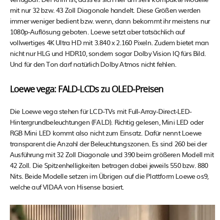
mit nur 32 bzw. 43 Zoll Diagonale handelt. Diese Größen werden
immer weniger bedient bzw. wenn, dann bekommt ihr meistens nur
1080p-Auflösung geboten. Loewe setzt aber tatsächlich auf
vollwertiges 4K Ultra HD mit 3.840 x 2.160 Pixeln. Zudem bietet man
nicht nur HLG und HDR10, sondern sogar Dolby Vision IQ fürs Bild.
Und für den Ton darf natürlich Dolby Atmos nicht fehlen.
Loewe vega: FALD-LCDs zu OLED-Preisen
Die Loewe vega stehen für LCD-TVs mit Full-Array-Direct-LED-
Hintergrundbeleuchtungen (FALD). Richtig gelesen, Mini LED oder
RGB Mini LED kommt also nicht zum Einsatz. Dafür nennt Loewe
transparent die Anzahl der Beleuchtungszonen. Es sind 260 bei der
Ausführung mit 32 Zoll Diagonale und 390 beim größeren Modell mit
42 Zoll. Die Spitzenhelligkeiten betragen dabei jeweils 550 bzw. 880
Nits. Beide Modelle setzen im Übrigen auf die Plattform Loewe os9,
welche auf VIDAA von Hisense basiert.