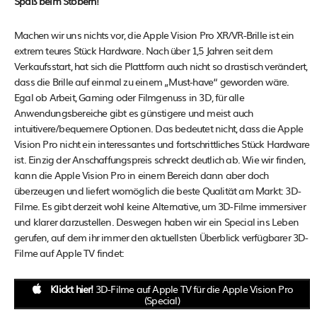
Spaß beim Stöbern!
Machen wir uns nichts vor, die Apple Vision Pro XR/VR-Brille ist ein
extrem teures Stück Hardware. Nach über 1,5 Jahren seit dem
Verkaufsstart, hat sich die Plattform auch nicht so drastisch verändert,
dass die Brille auf einmal zu einem „Must-have“ geworden wäre.
Egal ob Arbeit, Gaming oder Filmgenuss in 3D, für alle
Anwendungsbereiche gibt es günstigere und meist auch
intuitivere/bequemere Optionen. Das bedeutet nicht, dass die Apple
Vision Pro nicht ein interessantes und fortschrittliches Stück Hardware
ist. Einzig der Anschaffungspreis schreckt deutlich ab. Wie wir finden,
kann die Apple Vision Pro in einem Bereich dann aber doch
überzeugen und liefert womöglich die beste Qualität am Markt: 3D-
Filme. Es gibt derzeit wohl keine Alternative, um 3D-Filme immersiver
und klarer darzustellen. Deswegen haben wir ein Special ins Leben
gerufen, auf dem ihr immer den aktuellsten Überblick verfügbarer 3D-
Filme auf Apple TV findet:
Klickt hier!
3D-Filme auf Apple TV für die Apple Vision Pro
(Special)