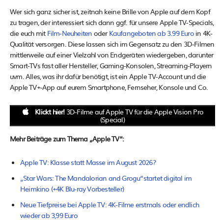
Wer sich ganz sicher ist, zeitnah keine Brille von Apple auf dem Kopf
zu tragen, der interessiert sich dann ggf. für unsere Apple TV-Specials,
die euch mit
Film-Neuheiten
oder
Kaufangeboten ab 3.99 Euro
in 4K-
Qualität versorgen. Diese lassen sich im Gegensatz zu den 3D-Filmen
mittlerweile auf einer Vielzahl von Endgeräten wiedergeben, darunter
Smart-TVs fast aller Hersteller, Gaming-Konsolen, Streaming-Playern
uvm. Alles, was ihr dafür benötigt, ist ein Apple TV-Account und die
Apple TV+-App auf eurem Smartphone, Fernseher, Konsole und Co.
Klickt hier!
3D-Filme auf Apple TV für die Apple Vision Pro
(Special)
Mehr Beiträge zum Thema „Apple TV“:
Apple TV: Klasse statt Masse im August 2026?
„Star Wars: The Mandalorian and Grogu“startet digital im
Heimkino (+4K Blu-ray Vorbesteller)
Neue Tiefpreise bei Apple TV: 4K-Filme erstmals oder endlich
wieder ab 3,99 Euro