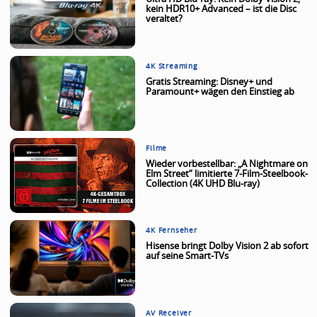
kein HDR10+ Advanced – ist die Disc
veraltet?
4K Streaming
Gratis Streaming: Disney+ und
Paramount+ wägen den Einstieg ab
Filme
Wieder vorbestellbar: „A Nightmare on
Elm Street“ limitierte 7-Film-Steelbook-
Collection (4K UHD Blu-ray)
4K Fernseher
Hisense bringt Dolby Vision 2 ab sofort
auf seine Smart-TVs
AV Receiver