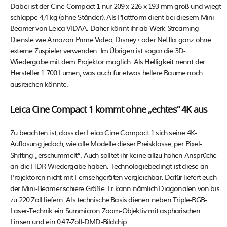
Dabei ist der Cine Compact 1 nur 209 x 226 x 193 mm groß und wiegt
schlappe 4,4 kg (ohne Ständer). Als Plattform dient bei diesem Mini-
Beamer von Leica VIDAA. Daher könnt ihr ab Werk Streaming-
Dienste wie Amazon Prime Video, Disney+ oder Netflix ganz ohne
externe Zuspieler verwenden. Im Übrigen ist sogar die 3D-
Wiedergabe mit dem Projektor möglich. Als Helligkeit nennt der
Hersteller 1.700 Lumen, was auch für etwas hellere Räume noch
ausreichen könnte.
Leica Cine Compact 1 kommt ohne „echtes“ 4K aus
Zu beachten ist, dass der Leica Cine Compact 1 sich seine 4K-
Auflösung jedoch, wie alle Modelle dieser Preisklasse, per Pixel-
Shifting „erschummelt“. Auch solltet ihr keine allzu hohen Ansprüche
an die HDR-Wiedergabe haben. Technologiebedingt ist diese an
Projektoren nicht mit Fernsehgeräten vergleichbar. Dafür liefert euch
der Mini-Beamer schiere Größe. Er kann nämlich Diagonalen von bis
zu 220 Zoll liefern. Als technische Basis dienen neben Triple-RGB-
Laser-Technik ein Summicron Zoom-Objektiv mit asphärischen
Linsen und ein 0,47-Zoll-DMD-Bildchip.