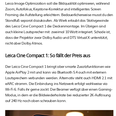
Leica Image Optimization soll die Bildqualität optimieren, während
Zoom, Autofokus, Keystone-Korrektur und intelligentes Screen
Framing die Aufstellung erleichtern. Bedauerlicherweise musst du den
Standfuß separat dazukaufen. Ab Werk erlaubt das Stativgewinde
des Leica Cine Compact 1 die Deckenmontage. Im Übrigen sind
auch kleine Lautsprecher mit zweimal 10 Watt integriert. Schade ist,
dass der Projektor zwar Dolby Audio und DTS Virtual:X unterstützt,
nicht aber Dolby Atmos.
Leica Cine Compact 1: So fällt der Preis aus
Der Leica Cine Compact 1 bringt aber smarte Zusatzfunktionen wie
Apple AirPlay 2 mit und kann via Bluetooth 5.4 auch mit externen
Lautsprechern verbunden werden. Alternativ steht auch HDMI 2.1 mit
eARC stramm. Die Einbindung ins Netzwerk erfolgt wahlweise via
Wi-Fi 6. Falls ihr gerne zockt: Der Beamer verfügt über einen Gaming-
Modus, in dem er die Bildwiederholrate bei reduzierter 2K-Auflösung
auf 240 Hz nach oben schrauben kann.