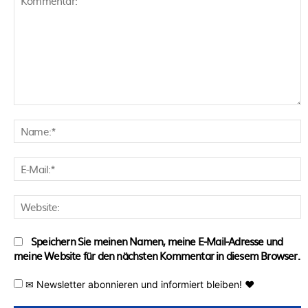
Kommentar:
N
E
M
W
Speichern Sie meinen Namen, meine E-Mail-Adresse und
meine Website für den nächsten Kommentar in diesem Browser.
✉ Newsletter abonnieren und informiert bleiben! ♥