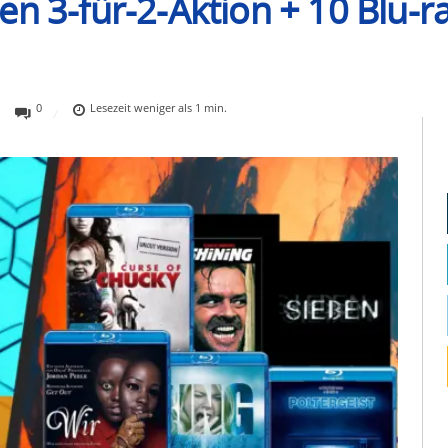
n 3-für-2-Aktion + 10 Blu-ra
0
Lesezeit
weniger als 1
min.