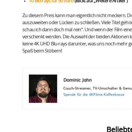
10 Blu-rays für 50 Euro
(klickt auf „Weitere Artikel“)
Zu diesem Preis kann man eigentlich nicht meckern. Di
auszuweiten oder Lücken zu schließen. Viele Titel gehör
schau ich dann doch mal rein“. Und wenn der Film eine
verschenkt werden. Die Auswahl der beiden Aktionen kan
keine 4K UHD Blu-rays darunter, was uns noch mehr gef
Spaß beim Stöbern!
Dominic Jahn
Couch-Streamer, TV-Umschalter & Genuss
Spende für die 4KFilme-Kaffeekasse
Beliebt