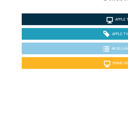
APPLE 
APPLE TV
4K BLU-R
PRIME V