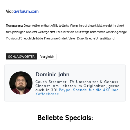
Via:
avsforum.com
Transparenz:
Dieser Artikel enthält Affiliate-Links. Wenn ihr auf diese klickt, werdet ihr direkt
zum jeweiligen Anbieter weitergeleitet. Falls ihr einen Kauf tätigt, bekommen wir eine geringe
Provision. Für euch bleibt der Preis unverändert. Vielen Dank für eure Unterstützung!
SCHLAGWÖRTER
Vergleich
Dominic Jahn
Couch-Streamer, TV-Umschalter & Genuss-
Cineast. Am liebsten im Originalton, gerne
auch in 3D!
Paypal-Spende für die 4KFilme-
Kaffeekasse
Beliebte Specials: