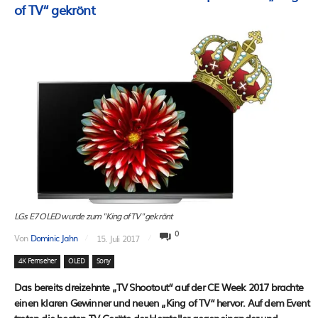
of TV“ gekrönt
LGs E7 OLED wurde zum "King of TV" gekrönt
0
Von
Dominic Jahn
15. Juli 2017
4K Fernseher
OLED
Sony
Das bereits dreizehnte „TV Shootout“ auf der CE Week 2017 brachte
einen klaren Gewinner und neuen „King of TV“ hervor. Auf dem Event