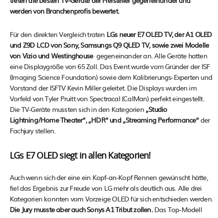
treten die besten TV-Geräte der Hersteller gegeneinander und
werden von Branchenprofis bewertet.
Für den direkten Vergleich traten
LGs neuer E7 OLED TV, der A1 OLED
und Z9D LCD von Sony, Samsungs Q9 QLED TV, sowie zwei Modelle
von Vizio und Westinghouse
gegeneinander an. Alle Geräte hatten
eine Displaygröße von 65 Zoll. Das Event wurde vom Gründer der ISF
(Imaging Science Foundation) sowie dem Kalibrierungs-Experten und
Vorstand der ISFTV Kevin Miller geleitet. Die Displays wurden im
Vorfeld von Tyler Pruitt von Spectracal (CalMan) perfekt eingestellt.
Die TV-Geräte mussten sich in den Kategorien
„Studio
Lightning/Home Theater“, „HDR“ und „Streaming Performance“
der
Fachjury stellen.
LGs E7 OLED siegt in allen Kategorien!
Auch wenn sich der eine ein Kopf-an-Kopf Rennen gewünscht hätte,
fiel das Ergebnis zur Freude von LG mehr als deutlich aus. Alle drei
Kategorien konnten vom Vorzeige OLED für sich entschieden werden.
Die Jury musste aber auch Sonys A1 Tribut zollen.
Das Top-Modell