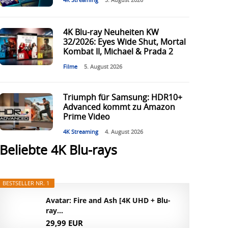
4K Streaming
5. August 2026
4K Blu-ray Neuheiten KW
32/2026: Eyes Wide Shut, Mortal
Kombat II, Michael & Prada 2
Filme
5. August 2026
Triumph für Samsung: HDR10+
Advanced kommt zu Amazon
Prime Video
4K Streaming
4. August 2026
Beliebte 4K Blu-rays
BESTSELLER NR. 1
Avatar: Fire and Ash [4K UHD + Blu-
ray...
29,99 EUR