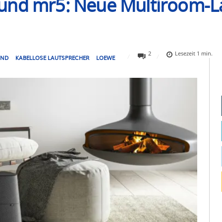
und mr5: Neue Multiroom-L
2
Lesezeit
1
min.
UND
KABELLOSE LAUTSPRECHER
LOEWE