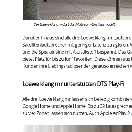
Der Loewe klang mr1 ist das Multiroom-Einstiegsmodell.
Darüber hinaus sind alle drei Loewe klang mr Lautspre
Satellitenlautsprecher mit geringer Latenz zu agieren. 
und die Speaker sind mit Akustikstoff bespannt. Das G
bietet Platz für bis zu fünf Favoriten. Diese können
Kunden ihre Lieblingsradiosender genauso erreichen wie
Loewe klang mr unterstützen DTS Play-Fi
Alle drei Loewe klang mr lassen sich beliebig kombinier
Google Home und Apple Home. Bis zu 32 Lautsprecher i
zu vier Zonen lassen sich nutzen. Auch Apple AirPlay 