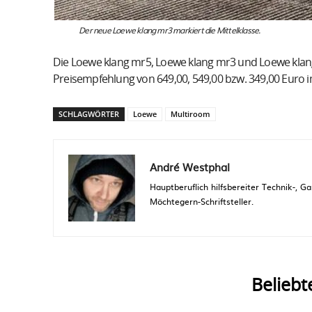
Der neue Loewe klang mr3 markiert die Mittelklasse.
Die Loewe klang mr5, Loewe klang mr3 und Loewe klang 
Preisempfehlung von 649,00, 549,00 bzw. 349,00 Euro i
SCHLAGWÖRTER
Loewe
Multiroom
André Westphal
Hauptberuflich hilfsbereiter Technik-,
Möchtegern-Schriftsteller.
Beliebt