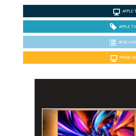
APPLE 
APPLE TV
4K BLU-R
PRIME V