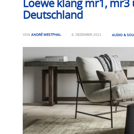
Loewe klang mr1, mr3 
Deutschland
VON
ANDRÉ WESTPHAL
6. DEZEMBER 2021
AUDIO & SO