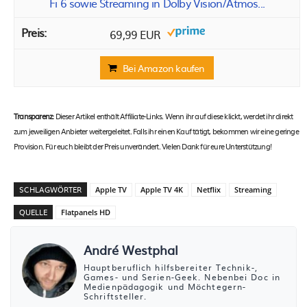
Fi 6 sowie Streaming in Dolby Vision/Atmos...
69,99 EUR
Bei Amazon kaufen
Transparenz:
Dieser Artikel enthält Affiliate-Links. Wenn ihr auf diese klickt, werdet ihr direkt
zum jeweiligen Anbieter weitergeleitet. Falls ihr einen Kauf tätigt, bekommen wir eine geringe
Provision. Für euch bleibt der Preis unverändert. Vielen Dank für eure Unterstützung!
SCHLAGWÖRTER
Apple TV
Apple TV 4K
Netflix
Streaming
QUELLE
Flatpanels HD
André Westphal
Hauptberuflich hilfsbereiter Technik-,
Games- und Serien-Geek. Nebenbei Doc in
Medienpädagogik und Möchtegern-
Schriftsteller.