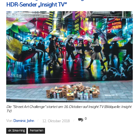
HDR-Sender „Insight TV“
Die "Street Art Challenge" startet am 16. Oktober auf Insight TV (Bildquelle: Insight
TV)
0
Von
Dominic Jahn
12. Oktober 2018
4K Streaming
Fernsehen