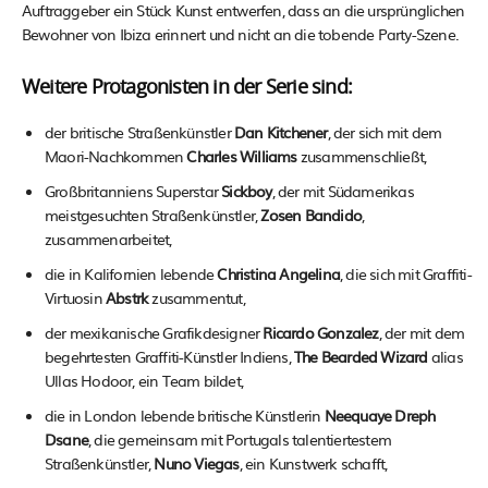
Auftraggeber ein Stück Kunst entwerfen, dass an die ursprünglichen
Bewohner von Ibiza erinnert und nicht an die tobende Party-Szene.
Weitere Protagonisten in der Serie sind:
der britische Straßenkünstler
Dan Kitchener
, der sich mit dem
Maori-Nachkommen
Charles Williams
zusammenschließt,
Großbritanniens Superstar
Sickboy
, der mit Südamerikas
meistgesuchten Straßenkünstler,
Zosen Bandido
,
zusammenarbeitet,
die in Kalifornien lebende
Christina Angelina
, die sich mit Graffiti-
Virtuosin
Abstrk
zusammentut,
der mexikanische Grafikdesigner
Ricardo Gonzalez
, der mit dem
begehrtesten Graffiti-Künstler Indiens,
The Bearded Wizard
alias
Ullas Hodoor, ein Team bildet,
die in London lebende britische Künstlerin
Neequaye Dreph
Dsane
, die gemeinsam mit Portugals talentiertestem
Straßenkünstler,
Nuno Viegas
, ein Kunstwerk schafft,