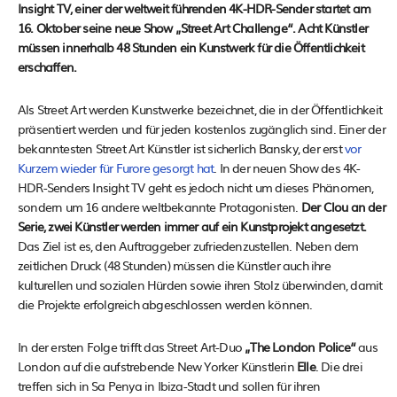
Insight TV, einer der weltweit führenden 4K-HDR-Sender startet am
16. Oktober seine neue Show „Street Art Challenge“. Acht Künstler
müssen innerhalb 48 Stunden ein Kunstwerk für die Öffentlichkeit
erschaffen.
Als Street Art werden Kunstwerke bezeichnet, die in der Öffentlichkeit
präsentiert werden und für jeden kostenlos zugänglich sind. Einer der
bekanntesten Street Art Künstler ist sicherlich Bansky, der erst
vor
Kurzem wieder für Furore gesorgt hat
. In der neuen Show des 4K-
HDR-Senders Insight TV geht es jedoch nicht um dieses Phänomen,
sondern um 16 andere weltbekannte Protagonisten.
Der Clou an der
Serie, zwei Künstler werden immer auf ein Kunstprojekt angesetzt.
Das Ziel ist es, den Auftraggeber zufriedenzustellen. Neben dem
zeitlichen Druck (48 Stunden) müssen die Künstler auch ihre
kulturellen und sozialen Hürden sowie ihren Stolz überwinden, damit
die Projekte erfolgreich abgeschlossen werden können.
In der ersten Folge trifft das Street Art-Duo
„The London Police“
aus
London auf die aufstrebende New Yorker Künstlerin
Elle
. Die drei
treffen sich in Sa Penya in Ibiza-Stadt und sollen für ihren