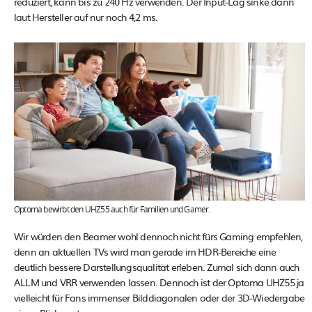
reduziert, kann bis zu 240 Hz verwenden. Der Input-Lag sinke dann
laut Hersteller auf nur noch 4,2 ms.
Optoma bewirbt den UHZ55 auch für Familien und Gamer.
Wir würden den Beamer wohl dennoch nicht fürs Gaming empfehlen,
denn an aktuellen TVs wird man gerade im HDR-Bereiche eine
deutlich bessere Darstellungsqualität erleben. Zumal sich dann auch
ALLM und VRR verwenden lassen. Dennoch ist der Optoma UHZ55 ja
vielleicht für Fans immenser Bilddiagonalen oder der 3D-Wiedergabe