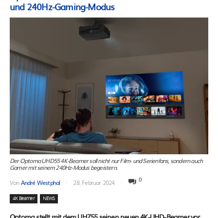
und 240Hz-Gaming-Modus
Der Optoma UHD55 4K-Beamer soll nicht nur Film- und Serienfans, sondern auch
Gamer mit seinem 240Hz-Modus begeistern.
0
Von
André Westphal
28. Februar 2024
4K Beamer
NEWS
Optoma stellt mit dem UHZ55 seinen neuen 4K-UHD-Beamer vor.