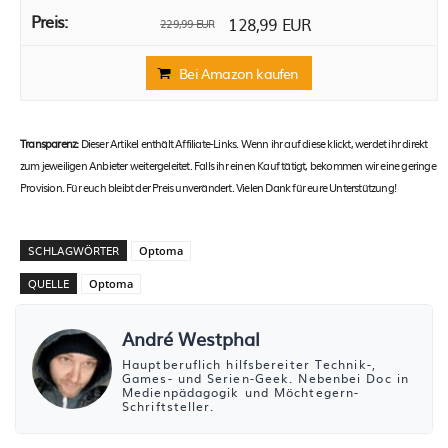
128,99 EUR
229,99 EUR
Bei Amazon kaufen
Transparenz:
Dieser Artikel enthält Affiliate-Links. Wenn ihr auf diese klickt, werdet ihr direkt
zum jeweiligen Anbieter weitergeleitet. Falls ihr einen Kauf tätigt, bekommen wir eine geringe
Provision. Für euch bleibt der Preis unverändert. Vielen Dank für eure Unterstützung!
SCHLAGWÖRTER
Optoma
QUELLE
Optoma
André Westphal
Hauptberuflich hilfsbereiter Technik-,
Games- und Serien-Geek. Nebenbei Doc in
Medienpädagogik und Möchtegern-
Schriftsteller.