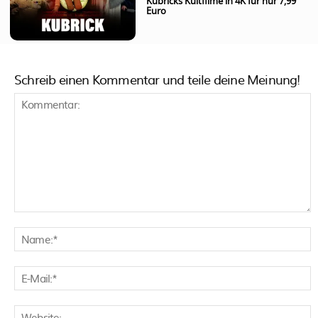
Kubricks Kultfilme in 4K für nur 7,99
Euro
Schreib einen Kommentar und teile deine Meinung!
Kommentar:
N
E
M
W