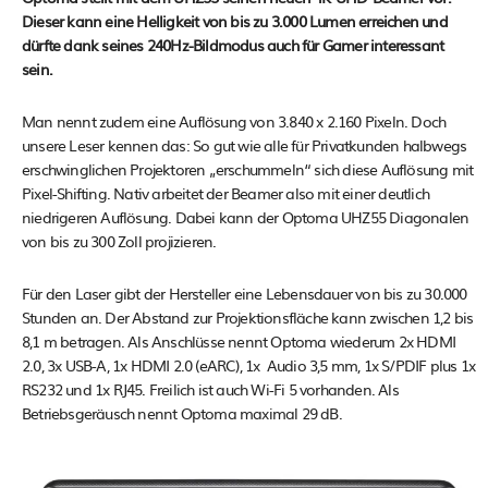
Dieser kann eine Helligkeit von bis zu 3.000 Lumen erreichen und
dürfte dank seines 240Hz-Bildmodus auch für Gamer interessant
sein.
Man nennt zudem eine Auflösung von 3.840 x 2.160 Pixeln. Doch
unsere Leser kennen das: So gut wie alle für Privatkunden halbwegs
erschwinglichen Projektoren „erschummeln“ sich diese Auflösung mit
Pixel-Shifting. Nativ arbeitet der Beamer also mit einer deutlich
niedrigeren Auflösung. Dabei kann der Optoma UHZ55 Diagonalen
von bis zu 300 Zoll projizieren.
Für den Laser gibt der Hersteller eine Lebensdauer von bis zu 30.000
Stunden an. Der Abstand zur Projektionsfläche kann zwischen 1,2 bis
8,1 m betragen. Als Anschlüsse nennt Optoma wiederum 2x HDMI
2.0, 3x USB-A, 1x HDMI 2.0 (eARC), 1x Audio 3,5 mm, 1x S/PDIF plus 1x
RS232 und 1x RJ45. Freilich ist auch Wi-Fi 5 vorhanden. Als
Betriebsgeräusch nennt Optoma maximal 29 dB.