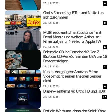
28. Juli 2026
6
Gratis Streaming: RTL+ und Netto tun
sich zusammen
28. Juli 2026
0
MUBI reduziert „The Substance“ mit
Demi Moore und weitere Arthouse-
Filme auf je nur 4.99 Euro (Apple TV)
27. Juli 2026
0
Feiert die CD ihr Comeback? Gen Z
lässt die CD-Verkäufe in den USA um 16
Prozent steigen
27. Juli 2026
4
Kurzes Vergnügen: Amazon Prime
Video macht seinen linearen Sender
dicht
27. Juli 2026
0
Disney+ entfernt 4K Ultra HD und HDR
27. Juli 2026
17
Erst die Werbung, dann das Spiel: Xbox