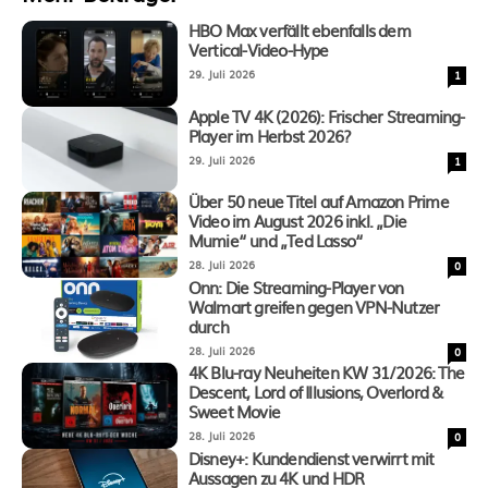
HBO Max verfällt ebenfalls dem
Vertical-Video-Hype
29. Juli 2026
1
Apple TV 4K (2026): Frischer Streaming-
Player im Herbst 2026?
29. Juli 2026
1
Über 50 neue Titel auf Amazon Prime
Video im August 2026 inkl. „Die
Mumie“ und „Ted Lasso“
28. Juli 2026
0
Onn: Die Streaming-Player von
Walmart greifen gegen VPN-Nutzer
durch
28. Juli 2026
0
4K Blu-ray Neuheiten KW 31/2026: The
Descent, Lord of Illusions, Overlord &
Sweet Movie
28. Juli 2026
0
Disney+: Kundendienst verwirrt mit
Aussagen zu 4K und HDR