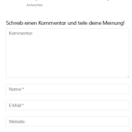
Antworten
Schreib einen Kommentar und teile deine Meinung!
Kommentar:
N
E
M
W