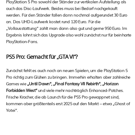
PlayStation 5 Pro sowohl der Ständer zur vertikalen Aufstellung als
auch das Disc-Laufwerk. Beides muss bei Bedarf nachgekauft
werden. Für den Ständer fallen dann nochmal aufgerundet 30 Euro
an. Das UHD-Laufwerk kostet rund 120 Euro. Für die
„Vollausstattung“ zahlt man dann also gut und gerne 950 Euro. Im
Ergebnis lohnt sich das Upgrade also wohl zunächst nur für beinharte
PlayStation-Fans.
PS5 Pro: Gemacht für „GTA VI“?
Zunächst fehlt es auch noch an neuen Spielen, um die PlayStation 5
Pro richtig zum Glühen zu bringen. Immerhin erhalten aber zahlreiche
Games wie
„Until Dawn“, „Final Fantasy VII Rebirth“, „Horizon
Forbidden West“
und viele mehr nachträglich Enhanced-Patches.
Frische Kracher, die ab Launch für die PS5 Pro gewappnet sind,
kommen aber größtenteils erst 2025 auf den Markt – etwa „Ghost of
Yotei“.