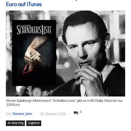
Euro auf iTunes
Steven Spielbergs Meisterwerk "Schindlers Liste" gibt es in 4K/Dolby Vision für nur
3.99 Euro
3
Von
Dominic Jahn
28. Oktober 2019
4K Streaming
Angebote