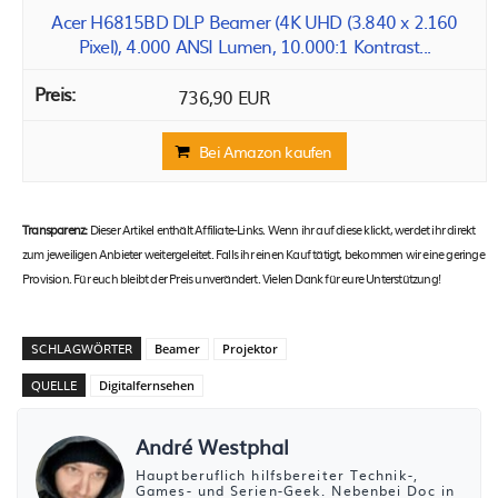
Acer H6815BD DLP Beamer (4K UHD (3.840 x 2.160
Pixel), 4.000 ANSI Lumen, 10.000:1 Kontrast...
736,90 EUR
Bei Amazon kaufen
Transparenz:
Dieser Artikel enthält Affiliate-Links. Wenn ihr auf diese klickt, werdet ihr direkt
zum jeweiligen Anbieter weitergeleitet. Falls ihr einen Kauf tätigt, bekommen wir eine geringe
Provision. Für euch bleibt der Preis unverändert. Vielen Dank für eure Unterstützung!
SCHLAGWÖRTER
Beamer
Projektor
QUELLE
Digitalfernsehen
André Westphal
Hauptberuflich hilfsbereiter Technik-,
Games- und Serien-Geek. Nebenbei Doc in