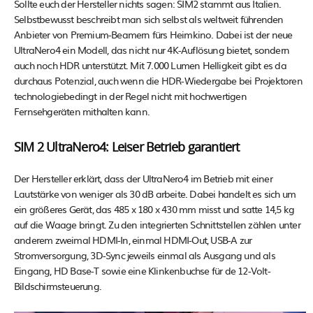
Sollte euch der Hersteller nichts sagen: SIM2 stammt aus Italien.
Selbstbewusst beschreibt man sich selbst als weltweit führenden
Anbieter von Premium-Beamern fürs Heimkino. Dabei ist der neue
UltraNero4 ein Modell, das nicht nur 4K-Auflösung bietet, sondern
auch noch HDR unterstützt. Mit 7.000 Lumen Helligkeit gibt es da
durchaus Potenzial, auch wenn die HDR-Wiedergabe bei Projektoren
technologiebedingt in der Regel nicht mit hochwertigen
Fernsehgeräten mithalten kann.
SIM 2 UltraNero4: Leiser Betrieb garantiert
Der Hersteller erklärt, dass der UltraNero4 im Betrieb mit einer
Lautstärke von weniger als 30 dB arbeite. Dabei handelt es sich um
ein größeres Gerät, das 485 x 180 x 430 mm misst und satte 14,5 kg
auf die Waage bringt. Zu den integrierten Schnittstellen zählen unter
anderem zweimal HDMI-In, einmal HDMI-Out, USB-A zur
Stromversorgung, 3D-Sync jeweils einmal als Ausgang und als
Eingang, HD Base-T sowie eine Klinkenbuchse für de 12-Volt-
Bildschirmsteuerung.