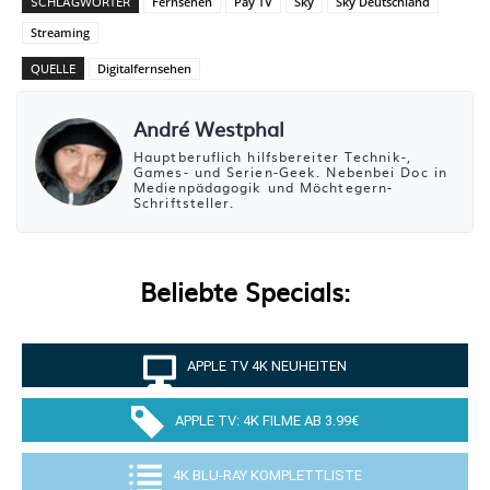
SCHLAGWÖRTER
Fernsehen
Pay TV
Sky
Sky Deutschland
Streaming
QUELLE
Digitalfernsehen
André Westphal
Hauptberuflich hilfsbereiter Technik-,
Games- und Serien-Geek. Nebenbei Doc in
Medienpädagogik und Möchtegern-
Schriftsteller.
Beliebte Specials:
APPLE TV 4K NEUHEITEN
APPLE TV: 4K FILME AB 3.99€
4K BLU-RAY KOMPLETTLISTE