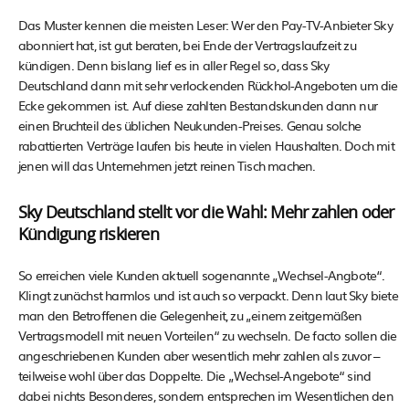
Das Muster kennen die meisten Leser: Wer den Pay-TV-Anbieter Sky
abonniert hat, ist gut beraten, bei Ende der Vertragslaufzeit zu
kündigen. Denn bislang lief es in aller Regel so, dass Sky
Deutschland dann mit sehr verlockenden Rückhol-Angeboten um die
Ecke gekommen ist. Auf diese zahlten Bestandskunden dann nur
einen Bruchteil des üblichen Neukunden-Preises. Genau solche
rabattierten Verträge laufen bis heute in vielen Haushalten. Doch mit
jenen will das Unternehmen jetzt reinen Tisch machen.
Sky Deutschland stellt vor die Wahl: Mehr zahlen oder
Kündigung riskieren
So erreichen viele Kunden aktuell sogenannte „Wechsel-Angbote“.
Klingt zunächst harmlos und ist auch so verpackt. Denn laut Sky biete
man den Betroffenen die Gelegenheit, zu „einem zeitgemäßen
Vertragsmodell mit neuen Vorteilen“ zu wechseln. De facto sollen die
angeschriebenen Kunden aber wesentlich mehr zahlen als zuvor –
teilweise wohl über das Doppelte. Die „Wechsel-Angebote“ sind
dabei nichts Besonderes, sondern entsprechen im Wesentlichen den