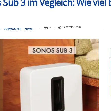
ub 3 im Vegleich: Wie viel 
5
Lesezeit
4
min.
D
SUBWOOFER
NEWS