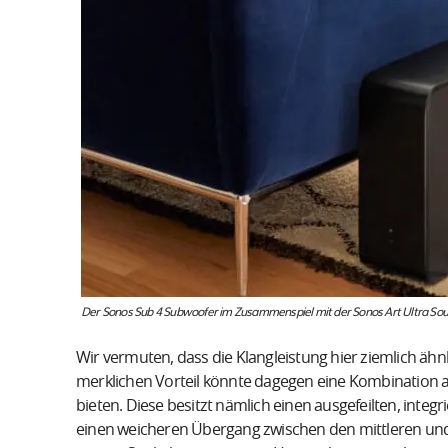
Der Sonos Sub 4 Subwoofer im Zusammenspiel mit der Sonos Art Ultra Soun
Wir vermuten, dass die Klangleistung hier ziemlich ähnl
merklichen Vorteil könnte dagegen eine Kombination
bieten. Diese besitzt nämlich einen ausgefeilten, inte
einen weicheren Übergang zwischen den mittleren und 