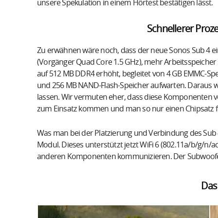
unsere Spekulation in einem Hörtest bestätigen lässt.
Schnellerer Proz
Zu erwähnen wäre noch, dass der neue Sonos Sub 4 ei
(Vorgänger Quad Core 1.5 GHz), mehr Arbeitsspeicher 
auf 512 MB DDR4 erhöht, begleitet von 4 GB EMMC-Spe
und 256 MB NAND-Flash-Speicher aufwarten. Daraus wird
lassen. Wir vermuten eher, dass diese Komponenten v
zum Einsatz kommen und man so nur einen Chipsatz fü
Was man bei der Platzierung und Verbindung des Sub 4
Modul. Dieses unterstützt jetzt WiFi 6 (802.11a/b/g/n/a
anderen Komponenten kommunizieren. Der Subwoofer f
Das