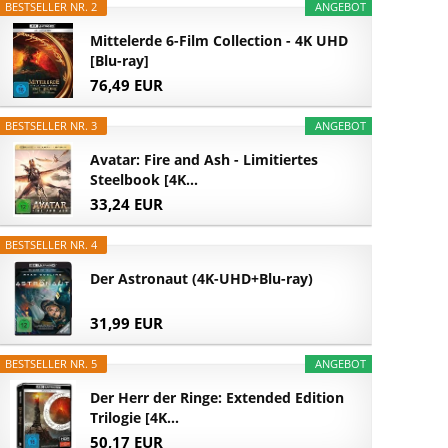
BESTSELLER NR. 2
ANGEBOT
Mittelerde 6-Film Collection - 4K UHD
[Blu-ray]
76,49 EUR
BESTSELLER NR. 3
ANGEBOT
Avatar: Fire and Ash - Limitiertes
Steelbook [4K...
33,24 EUR
BESTSELLER NR. 4
Der Astronaut (4K-UHD+Blu-ray)
31,99 EUR
BESTSELLER NR. 5
ANGEBOT
Der Herr der Ringe: Extended Edition
Trilogie [4K...
50,17 EUR