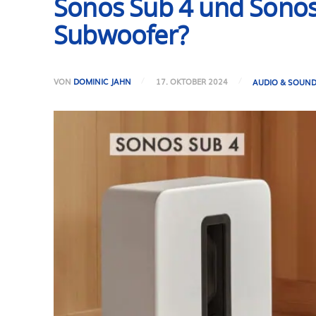
Sonos Sub 4 und Sonos S
Subwoofer?
VON
DOMINIC JAHN
17. OKTOBER 2024
AUDIO & SOUN