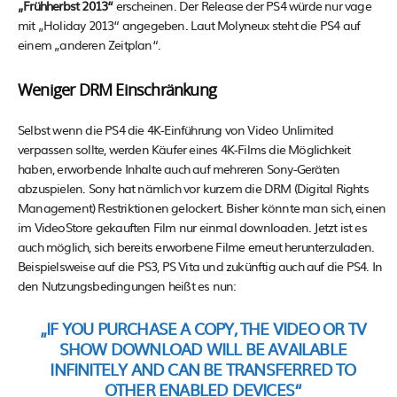
„Frühherbst 2013“
erscheinen. Der Release der PS4 würde nur vage
mit „Holiday 2013“ angegeben. Laut Molyneux steht die PS4 auf
einem „anderen Zeitplan“.
Weniger DRM Einschränkung
Selbst wenn die PS4 die 4K-Einführung von Video Unlimited
verpassen sollte, werden Käufer eines 4K-Films die Möglichkeit
haben, erworbende Inhalte auch auf mehreren Sony-Geräten
abzuspielen. Sony hat nämlich vor kurzem die DRM (Digital Rights
Management) Restriktionen gelockert. Bisher könnte man sich, einen
im VideoStore gekauften Film nur einmal downloaden. Jetzt ist es
auch möglich, sich bereits erworbene Filme erneut herunterzuladen.
Beispielsweise auf die PS3, PS Vita und zukünftig auch auf die PS4. In
den Nutzungsbedingungen heißt es nun:
„IF YOU PURCHASE A COPY, THE VIDEO OR TV
SHOW DOWNLOAD WILL BE AVAILABLE
INFINITELY AND CAN BE TRANSFERRED TO
OTHER ENABLED DEVICES“