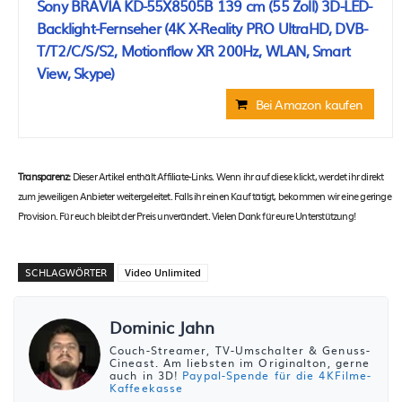
Sony BRAVIA KD-55X8505B 139 cm (55 Zoll) 3D-LED-
Backlight-Fernseher (4K X-Reality PRO UltraHD, DVB-
T/T2/C/S/S2, Motionflow XR 200Hz, WLAN, Smart
View, Skype)
Bei Amazon kaufen
Transparenz:
Dieser Artikel enthält Affiliate-Links. Wenn ihr auf diese klickt, werdet ihr direkt
zum jeweiligen Anbieter weitergeleitet. Falls ihr einen Kauf tätigt, bekommen wir eine geringe
Provision. Für euch bleibt der Preis unverändert. Vielen Dank für eure Unterstützung!
SCHLAGWÖRTER
Video Unlimited
Dominic Jahn
Couch-Streamer, TV-Umschalter & Genuss-
Cineast. Am liebsten im Originalton, gerne
auch in 3D!
Paypal-Spende für die 4KFilme-
Kaffeekasse