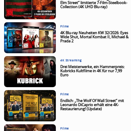
Elm Street“ limitierte 7-Film-Steelbook-
Collection (4K UHD Blu-ray)
Filme
4K Blu-ray Neuheiten KW 32/2026: Eyes
Wide Shut, Mortal Kombat II, Michael &
Prada 2
4K Streaming
Drei Meisterwerke, ein Hammerpreis:
Kubricks Kultfilme in 4K für nur 7,99
Euro
Filme
Endlich: „The Wolf Of Wall Street“ mit
Leonardo DiCaprio erhält eine 4K-
Restaurierung! (Update)
Filme