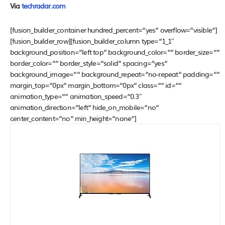
Via
techradar.com
[fusion_builder_container hundred_percent=“yes“ overflow=“visible“]
[fusion_builder_row][fusion_builder_column type=“1_1″
background_position=“left top“ background_color=““ border_size=““
border_color=““ border_style=“solid“ spacing=“yes“
background_image=““ background_repeat=“no-repeat“ padding=““
margin_top=“0px“ margin_bottom=“0px“ class=““ id=““
animation_type=““ animation_speed=“0.3″
animation_direction=“left“ hide_on_mobile=“no“
center_content=“no“ min_height=“none“]