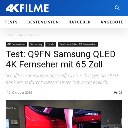
TESTS
BESTENLISTEN
RATGEBER
ANGEBOTE
Start
4K Fernseher
4K Fernseher
Samsung
Tests
Testberichte: 4K Fernseher
Test: Q9FN Samsung QLED
4K Fernseher mit 65 Zoll
Schafft es Samsungs Flaggschiff-QLED sich gegen die OLED-
Konkurrenz durchzusetzen? Unser Test verrät es euch.
12. Oktober 2018
23