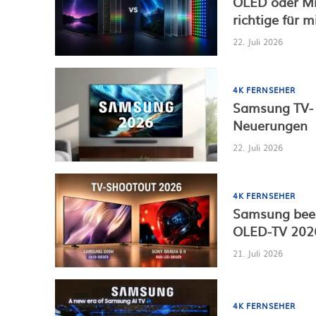
OLED oder Mic
richtige für m
22. Juli 2026
4K FERNSEHER
Samsung TV- 
Neuerungen
22. Juli 2026
4K FERNSEHER
Samsung been
OLED-TV 202
21. Juli 2026
4K FERNSEHER