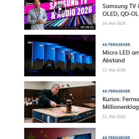
Samsung TV &
OLED, QD-OLE
19. Mai 2026
00:28:32
4K FERNSEHER
Micro LED am
Abstand
12. Mai 2026
4K FERNSEHER
Kurios: Fern
Millionenklag
11. Mai 2026
4K FERNSEHER