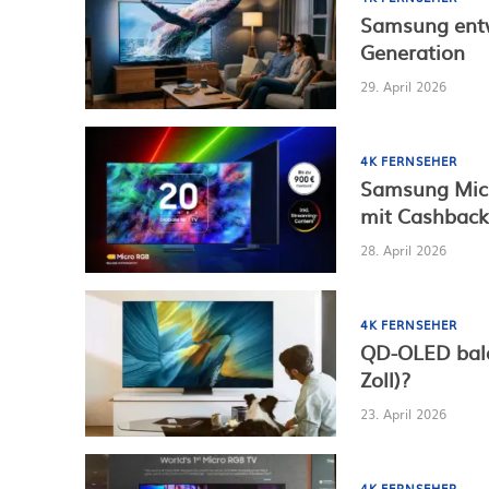
Samsung entw
Generation
29. April 2026
4K FERNSEHER
Samsung Micr
mit Cashback
28. April 2026
4K FERNSEHER
QD-OLED bald
Zoll)?
23. April 2026
4K FERNSEHER