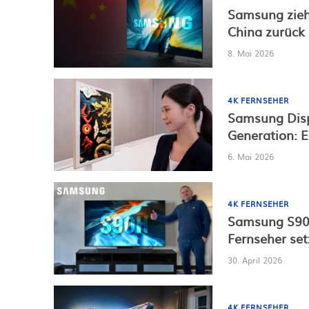
Samsung zieh
China zurück
8. Mai 2026
4K FERNSEHER
Samsung Disp
Generation: 
6. Mai 2026
4K FERNSEHER
Samsung S90H
Fernseher se
30. April 2026
4K FERNSEHER