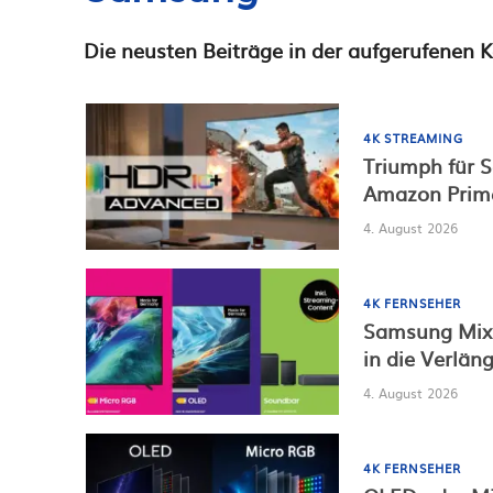
Die neusten Beiträge in der aufgerufenen K
4K STREAMING
Triumph für
Amazon Prim
4. August 2026
4K FERNSEHER
Samsung Mix 
in die Verlän
4. August 2026
4K FERNSEHER