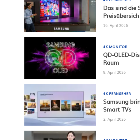
Das sind die
Preisübersich
16. April 2026
4K MONITOR
QD-OLED-Disp
Raum
9. April 2026
4K FERNSEHER
Samsung brin
Smart-TVs
2. April 2026