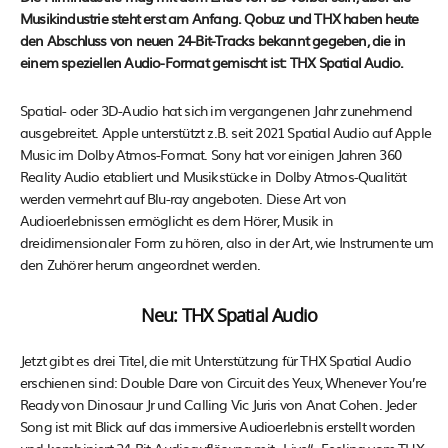
Musikindustrie steht erst am Anfang. Qobuz und THX haben heute
den Abschluss von neuen 24-Bit-Tracks bekannt gegeben, die in
einem speziellen Audio-Format gemischt ist: THX Spatial Audio.
Spatial- oder 3D-Audio hat sich im vergangenen Jahr zunehmend
ausgebreitet. Apple unterstützt z.B. seit 2021 Spatial Audio auf Apple
Music im Dolby Atmos-Format. Sony hat vor einigen Jahren 360
Reality Audio etabliert und Musikstücke in Dolby Atmos-Qualität
werden vermehrt auf Blu-ray angeboten. Diese Art von
Audioerlebnissen ermöglicht es dem Hörer, Musik in
dreidimensionaler Form zu hören, also in der Art, wie Instrumente um
den Zuhörer herum angeordnet werden.
Neu: THX Spatial Audio
Jetzt gibt es drei Titel, die mit Unterstützung für THX Spatial Audio
erschienen sind: Double Dare von Circuit des Yeux, Whenever You’re
Ready von Dinosaur Jr und Calling Vic Juris von Anat Cohen. Jeder
Song ist mit Blick auf das immersive Audioerlebnis erstellt worden
und kombiniert 24-Bit-Audioauflösung mit „Live“ -Feeling vom THX