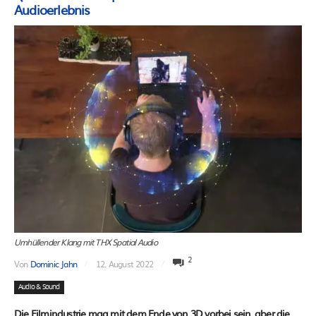
Audioerlebnis
Umhüllender Klang mit THX Spatial Audio
2
Von
Dominic Jahn
12. August 2022
Audio & Sound
Die Filmindustrie mag mit dem Ende von 3D vorbei sein, aber die