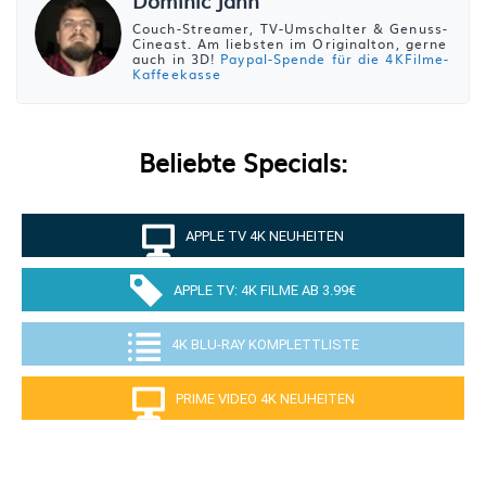
Dominic Jahn
Couch-Streamer, TV-Umschalter & Genuss-
Cineast. Am liebsten im Originalton, gerne
auch in 3D!
Paypal-Spende für die 4KFilme-
Kaffeekasse
Beliebte Specials:
APPLE TV 4K NEUHEITEN
APPLE TV: 4K FILME AB 3.99€
4K BLU-RAY KOMPLETTLISTE
PRIME VIDEO 4K NEUHEITEN