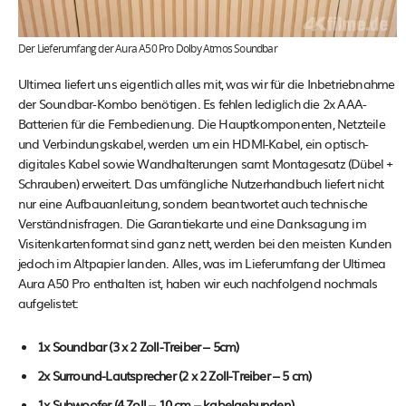
Der Lieferumfang der Aura A50 Pro Dolby Atmos Soundbar
Ultimea liefert uns eigentlich alles mit, was wir für die Inbetriebnahme
der Soundbar-Kombo benötigen. Es fehlen lediglich die 2x AAA-
Batterien für die Fernbedienung. Die Hauptkomponenten, Netzteile
und Verbindungskabel, werden um ein HDMI-Kabel, ein optisch-
digitales Kabel sowie Wandhalterungen samt Montagesatz (Dübel +
Schrauben) erweitert. Das umfängliche Nutzerhandbuch liefert nicht
nur eine Aufbauanleitung, sondern beantwortet auch technische
Verständnisfragen. Die Garantiekarte und eine Danksagung im
Visitenkartenformat sind ganz nett, werden bei den meisten Kunden
jedoch im Altpapier landen. Alles, was im Lieferumfang der Ultimea
Aura A50 Pro enthalten ist, haben wir euch nachfolgend nochmals
aufgelistet:
1x Soundbar (3 x 2 Zoll-Treiber – 5cm)
2x Surround-Lautsprecher (2 x 2 Zoll-Treiber – 5 cm)
1x Subwoofer (4 Zoll – 10 cm – kabelgebunden)