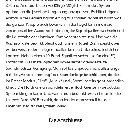
iOS und Android) bieten vielfältige Möglichkeiten, das System
optimal an die jeweilige Umgebung anzupassen. Es hilft übrigens
einmal in die Bedienungsanleitung zu schauen, damit ihr wisst, was
die ganzen Knöpfe auch bewirken. In der Regel kann man die
voreingestellten Audiomodi abrufen, die Signalquellen wechseln und
die Lautstärke der einzelnen Komponenten steuern. Und was die
Xupmix-Taste bewirkt, bleibt auch uns ein Rätsel. Zumindest haben
wir bei verschiedenen Signalquellen keinen Unterschied feststellen
können. Neben einem 10-Band-Equalizer stehen hierfür eine EQ-
Matrix mit 121 Einstelloptionen sowie sechs voreingestellte
Soundmodi zur Verfügung. Man sollte sich jedoch nicht allzu lange
mit der „Feinabstimmung“ der Soundanlage beschäftigen, da diese
im Preset-Modus „Film“, „Musik“ und „Sport“ bereits ganz ordentlich
klingt. Die Hardware an sich definiert einfach Grenzen, wie gut das
System klingen kann. Und wenn man bedenkt, wie viel man für die
Ultimea Aura A50 Pro zahlt, dann landet man schnell bei der
Erkenntnis: fairer Preis, fairer Sound.
Die Anschlüsse