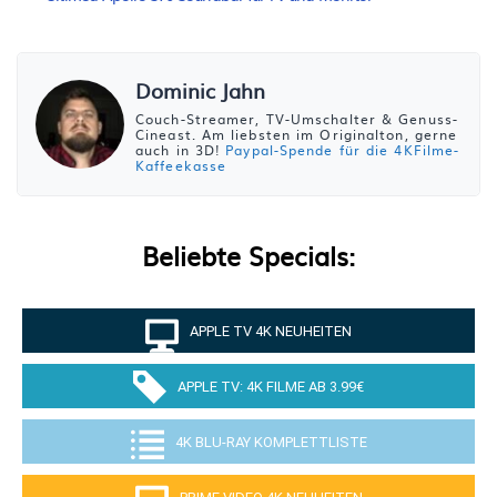
Dominic Jahn
Couch-Streamer, TV-Umschalter & Genuss-
Cineast. Am liebsten im Originalton, gerne
auch in 3D!
Paypal-Spende für die 4KFilme-
Kaffeekasse
Beliebte Specials:
APPLE TV 4K NEUHEITEN
APPLE TV: 4K FILME AB 3.99€
4K BLU-RAY KOMPLETTLISTE
PRIME VIDEO 4K NEUHEITEN