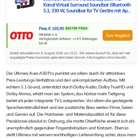
Kanal Virtual Surround Soundbar (Bluetooth
5.3, 330 W, Soundbar für TV Geräte mit App
Steuerung)
Preis: € 169,99
BESTER PREIS
Versand: n. a.
Zum Angebot
Verfügbarkeit: lieferbar - in 4-5 Werktagen
bei dir
Zuletzt aktualisiert am 8. August 2026 um 18:12 . Wir weisen darauf hin, dass sich hier
angezeigte Preise inzwischen geändert haben können. Alle Angaben ohne Gewähr.
Die Ultimea Aura A50 Pro punktet vor allem durch ihr attraktives
Preis-Leistungs-Verhältnis und den unkomplizierten Aufbau. Mit
echtem 5.1-Sound, unterstützt durch Dolby Audio, Dolby TrueHD und
Dolby Atmos, erhält man ein System, das hörbar mehr Tiefgang
bietet als jeder integrierte TV-Lautsprecher. Vor allem die gesteigerte
Sprachverständlichkeit und der zusätzliche Bass werten Filme, Serien
und Games auf. Die Hardware- und Materialqualität ist für diese
Preisklasse absolut in Ordnung, die matte Oberfläche erweist sich als
unempfindlich gegenüber Fingerabdrücken und Kratzern. Ebenso
stellt Ultimea mit seinem reichhaltigen Lieferumfang sicher, dass man