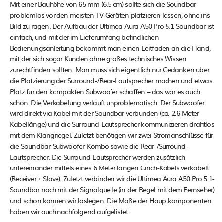
Mit einer Bauhöhe von 65 mm (6.5 cm) sollte sich die Soundbar
problemlos vor den meisten TV-Geräten platzieren lassen, ohne ins
Bild zu ragen. Der Aufbau der Ultimea Aura A50 Pro 5.1-Soundbar ist
einfach, und mit der im Lieferumfang befindlichen
Bedienungsanleitung bekommt man einen Leitfaden an die Hand,
mit der sich sogar Kunden ohne großes technisches Wissen
zurechtfinden sollten. Man muss sich eigentlich nur Gedanken über
die Platzierung der Surround-/Rear-Lautsprecher machen und etwas
Platz für den kompakten Subwoofer schaffen – das war es auch
schon. Die Verkabelung verläuft unproblematisch. Der Subwoofer
wird direkt via Kabel mit der Soundbar verbunden (ca. 2.6 Meter
Kabellänge) und die Surround-Lautsprecher kommunizieren drahtlos
mit dem Klangriegel. Zuletzt benötigen wir zwei Stromanschlüsse für
die Soundbar-Subwoofer-Kombo sowie die Rear-/Surround-
Lautsprecher. Die Surround-Lautsprecher werden zusätzlich
untereinander mittels eines 6 Meter langen Cinch-Kabels verkabelt
(Receiver + Slave). Zuletzt verbinden wir die Ultimea Aura A50 Pro 5.1-
Soundbar noch mit der Signalquelle (in der Regel mit dem Fernseher)
und schon können wir loslegen. Die Maße der Hauptkomponenten
haben wir auch nachfolgend aufgelistet: