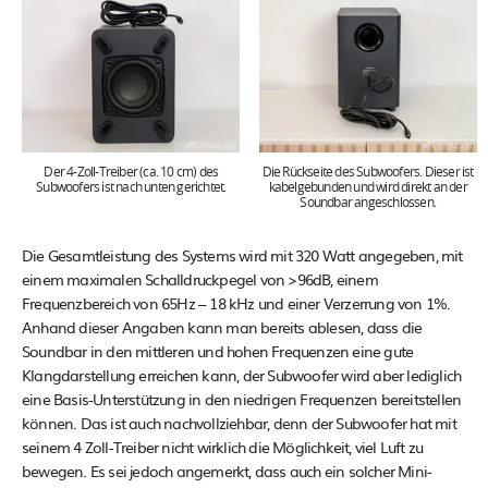
Der 4-Zoll-Treiber (ca. 10 cm) des
Die Rückseite des Subwoofers. Dieser ist
Subwoofers ist nach unten gerichtet.
kabelgebunden und wird direkt an der
Soundbar angeschlossen.
Die Gesamtleistung des Systems wird mit 320 Watt angegeben, mit
einem maximalen Schalldruckpegel von >96dB, einem
Frequenzbereich von 65Hz – 18 kHz und einer Verzerrung von 1%.
Anhand dieser Angaben kann man bereits ablesen, dass die
Soundbar in den mittleren und hohen Frequenzen eine gute
Klangdarstellung erreichen kann, der Subwoofer wird aber lediglich
eine Basis-Unterstützung in den niedrigen Frequenzen bereitstellen
können. Das ist auch nachvollziehbar, denn der Subwoofer hat mit
seinem 4 Zoll-Treiber nicht wirklich die Möglichkeit, viel Luft zu
bewegen. Es sei jedoch angemerkt, dass auch ein solcher Mini-