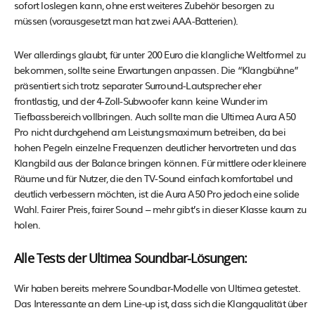
sofort loslegen kann, ohne erst weiteres Zubehör besorgen zu
müssen (vorausgesetzt man hat zwei AAA-Batterien).
Wer allerdings glaubt, für unter 200 Euro die klangliche Weltformel zu
bekommen, sollte seine Erwartungen anpassen. Die “Klangbühne”
präsentiert sich trotz separater Surround-Lautsprecher eher
frontlastig, und der 4-Zoll-Subwoofer kann keine Wunder im
Tiefbassbereich vollbringen. Auch sollte man die Ultimea Aura A50
Pro nicht durchgehend am Leistungsmaximum betreiben, da bei
hohen Pegeln einzelne Frequenzen deutlicher hervortreten und das
Klangbild aus der Balance bringen können. Für mittlere oder kleinere
Räume und für Nutzer, die den TV-Sound einfach komfortabel und
deutlich verbessern möchten, ist die Aura A50 Pro jedoch eine solide
Wahl. Fairer Preis, fairer Sound – mehr gibt’s in dieser Klasse kaum zu
holen.
Alle Tests der Ultimea Soundbar-Lösungen:
Wir haben bereits mehrere Soundbar-Modelle von Ultimea getestet.
Das Interessante an dem Line-up ist, dass sich die Klangqualität über