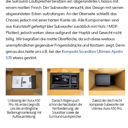
die Surround-Lautsprecher besitzen ein abgerundetes Chassis mit
einem matten Finish. Der Subwoofer versucht, das Design mit seinen
abgerundeten Ecken aufzufangen. An der Oberseite schließt das
Chassis jedoch mit einer harten Kante ab. Alle Komponenten sind
aus Kunststoff gefertigt (der Subwoofer zusätzlich mit Holz / MDF-
Platten), jedoch wirken diese aufgrund der Haptik und Gewicht nicht
billig. Wir begrüßen die matte Oberfläche, da sich diese weitaus
unempfindlicher gegenüber Fingerabdrücke und Kratzern zeigt. Denn
genau das hatte uns z.B. bei der
Kompakt-Soundbar Ultimea Apollo
S70
etwas gestört.
Unboxing der Aura A50
Danach folgen auch
Zuletzt der doch recht
Pro: Als erstes begrüßt
schon die Netzkabel, die
kompakte Subwoofer der
uns die umfängliche
Fernbedienung, die
Ultimea Aura A50 Pro.
Bedienugnsanleitung mit
Soundbar sowie die
Aufbauanleitung.
Surround-Lautsprecher.