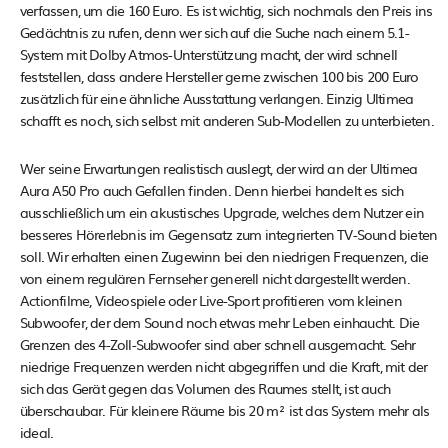
verfassen, um die 160 Euro. Es ist wichtig, sich nochmals den Preis ins
Gedächtnis zu rufen, denn wer sich auf die Suche nach einem 5.1-
System mit Dolby Atmos-Unterstützung macht, der wird schnell
feststellen, dass andere Hersteller gerne zwischen 100 bis 200 Euro
zusätzlich für eine ähnliche Ausstattung verlangen. Einzig Ultimea
schafft es noch, sich selbst mit anderen Sub-Modellen zu unterbieten.
Wer seine Erwartungen realistisch auslegt, der wird an der Ultimea
Aura A50 Pro auch Gefallen finden. Denn hierbei handelt es sich
ausschließlich um ein akustisches Upgrade, welches dem Nutzer ein
besseres Hörerlebnis im Gegensatz zum integrierten TV-Sound bieten
soll. Wir erhalten einen Zugewinn bei den niedrigen Frequenzen, die
von einem regulären Fernseher generell nicht dargestellt werden.
Actionfilme, Videospiele oder Live-Sport profitieren vom kleinen
Subwoofer, der dem Sound noch etwas mehr Leben einhaucht. Die
Grenzen des 4-Zoll-Subwoofer sind aber schnell ausgemacht. Sehr
niedrige Frequenzen werden nicht abgegriffen und die Kraft, mit der
sich das Gerät gegen das Volumen des Raumes stellt, ist auch
überschaubar. Für kleinere Räume bis 20 m² ist das System mehr als
ideal.