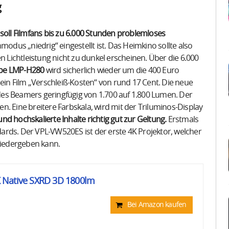
g
ll Filmfans bis zu 6.000 Stunden problemloses
odus „niedrig“ eingestellt ist. Das Heimkino sollte also
n Lichtleistung nicht zu dunkel erscheinen. Über die 6.000
pe LMP-H280
wird sicherlich wieder um die 400 Euro
 ein Film „Verschleiß-Kosten“ von rund 17 Cent. Die neue
es Beamers geringfügig von 1.700 auf 1.800 Lumen. Der
. Eine breitere Farbskala, wird mit der Triluminos-Display
und hochskalierte Inhalte richtig gut zur Geltung.
Erstmals
ards. Der VPL-VW520ES ist der erste 4K Projektor, welcher
iedergeben kann.
 Native SXRD 3D 1800lm
Bei Amazon kaufen