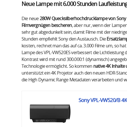
Neue Lampe mit 6.000 Stunden Laufleistun
Die neue
280W Quecksilberhochdrucklampe von Sony so
Filmvergnügen bescheren
, aber nur, wenn der Lampenm
sehr gut abgedunkelt sein, damit Filme mit der niedrige
Stunden empfiehlt Sony den Austausch. Die
Ersatzlam
kosten, rechnet man das auf ca. 3.000 Filme um, so hat
Lampe des VPL-VW520ES verbessert die Lichtleistung d
Kontrast wird mit rund 300.000:1 (dynamisch) angegeben
Technologie ermöglicht. So kommen
native
4K Inhalte 
unterstützt ein 4K Projetor auch den neuen HDR-Stand
die High Dynamic Range Metadaten verarbeiten und w
Sony VPL-VW520/B 4K