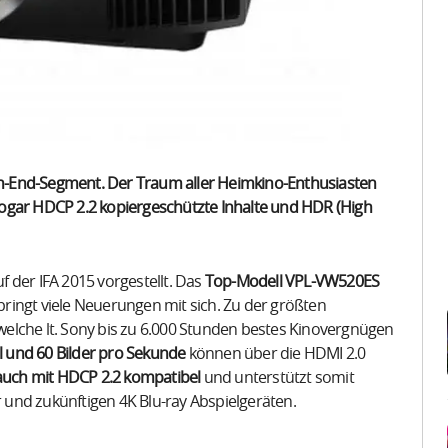
h-End-Segment. Der Traum aller Heimkino-Enthusiasten
ogar HDCP 2.2 kopiergeschützte Inhalte und HDR (High
 der IFA 2015 vorgestellt. Das
Top-Modell VPL-VW520ES
ringt viele Neuerungen mit sich. Zu der größten
elche lt. Sony bis zu 6.000 Stunden bestes Kinovergnügen
el und 60 Bilder pro Sekunde
können über die HDMI 2.0
 auch mit HDCP 2.2 kompatibel
und unterstützt somit
und zukünftigen 4K Blu-ray Abspielgeräten.