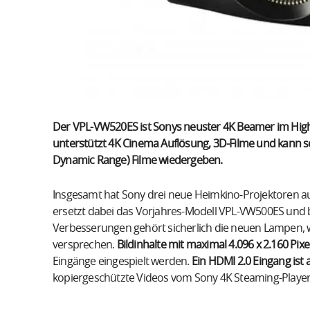
Der VPL-VW520ES ist Sonys neuster 4K Beamer im Hig
unterstützt 4K Cinema Auflösung, 3D-Filme und kann s
Dynamic Range) Filme wiedergeben.
Insgesamt hat Sony drei neue Heimkino-Projektoren auf
ersetzt dabei das Vorjahres-Modell VPL-VW500ES und b
Verbesserungen gehört sicherlich die neuen Lampen, w
versprechen.
Bildinhalte mit maximal 4.096 x 2.160 Pix
Eingänge eingespielt werden.
Ein HDMI 2.0 Eingang ist
kopiergeschützte Videos vom Sony 4K Steaming-Player 