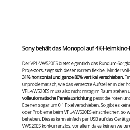
Sony behält das Monopol auf 4K-Heimkino-
Der VPL-VW520ES bietet eigentlich das Rundum-Sorglos-
Projektors, zeigt sich dieser extrem flexibel. Mit der vo
31% horizontal und ganze 80% vertikal verschieben.
Ein
unproblematisch, wie das versetzte Aufstellen in der hor
VPL-VW520ES muss also nicht mittig im Raum stehen und d
vollautomatische Panelausrichtung
passt die roten un
Ebenen sogar um 0.1 Pixel verschieben. So gibt es kein
oder Probleme beim VPL-VW520ES einschleichen, so wi
beheben. Dieses kann einfach per USB auf das Gerät ge
VW520ES konkurrenzlos, vor allem da es keinen weitere