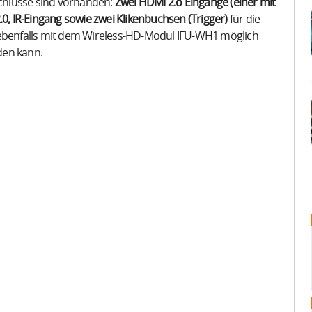
schlüsse sind vorhanden:
Zwei HDMI 2.o Eingänge (einer mit
.0, IR-Eingang sowie zwei Klikenbuchsen (Trigger)
für die
 ebenfalls mit dem Wireless-HD-Modul IFU-WH1 möglich
den kann.