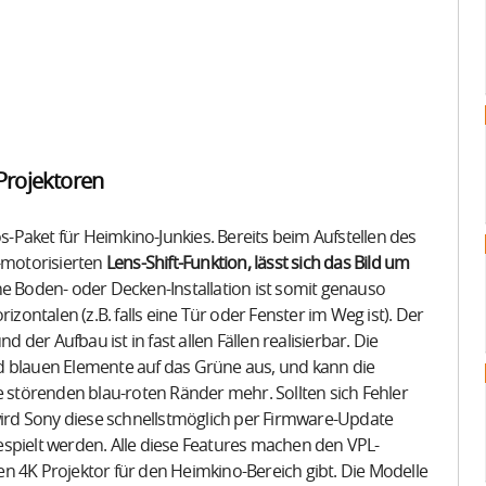
Projektoren
Paket für Heimkino-Junkies. Bereits beim Aufstellen des
ll-motorisierten
Lens-Shift-Funktion, lässt sich das Bild um
e Boden- oder Decken-Installation ist somit genauso
izontalen (z.B. falls eine Tür oder Fenster im Weg ist). Der
er Aufbau ist in fast allen Fällen realisierbar. Die
d blauen Elemente auf das Grüne aus, und kann die
e störenden blau-roten Ränder mehr. Sollten sich Fehler
rd Sony diese schnellstmöglich per Firmware-Update
spielt werden. Alle diese Features machen den VPL-
n 4K Projektor für den Heimkino-Bereich gibt. Die Modelle