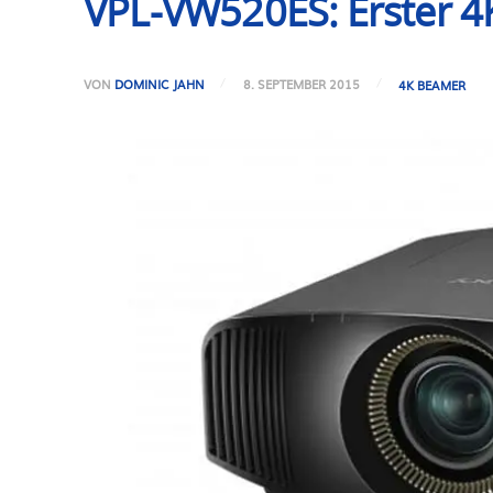
VPL-VW520ES: Erster 
VON
DOMINIC JAHN
8. SEPTEMBER 2015
4K BEAMER