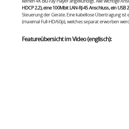
keinen 4K Blu-ray Player angekündigt. Alle wichtige An
HDCP 2.2), eine 100Mbit LAN-RJ-45 Anschluss, ein USB 2
Steuerung der Geräte. Eine kabellose Übertragung ist
(maximal Full-HD/60p), welches separat erworben wer
Featureübersicht im Video (englisch):