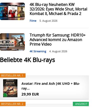
4K Blu-ray Neuheiten KW
32/2026: Eyes Wide Shut, Mortal
Kombat II, Michael & Prada 2
Filme
5. August 2026
Triumph für Samsung: HDR10+
Advanced kommt zu Amazon
Prime Video
4K Streaming
4. August 2026
Beliebte 4K Blu-rays
BESTSELLER NR. 1
Avatar: Fire and Ash [4K UHD + Blu-
ray...
29,99 EUR
BESTSELLER NR. 2
ANGEBOT