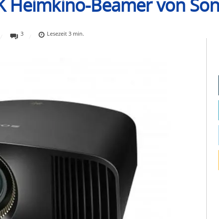
4K Heimkino-Beamer von Son
3
Lesezeit
3
min.