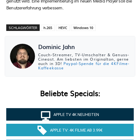
genutzt wird. Eine Implementierung im neuen Media Player soll die
Benutzererfahrung verbessern.
SCHLAGWÖRTER
h.265
HEVC
Windows 10
Dominic Jahn
Couch-Streamer, TV-Umschalter & Genuss-
Cineast. Am liebsten im Originalton, gerne
auch in 3D!
Paypal-Spende für die 4KFilme-
Kaffeekasse
Beliebte Specials:
APPLE TV 4K NEUHEITEN
APPLE TV: 4K FILME AB 3.99€