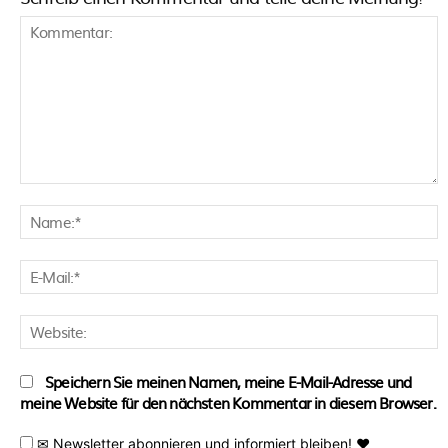
Kommentar:
N
E
M
W
Speichern Sie meinen Namen, meine E-Mail-Adresse und
meine Website für den nächsten Kommentar in diesem Browser.
✉ Newsletter abonnieren und informiert bleiben! ♥