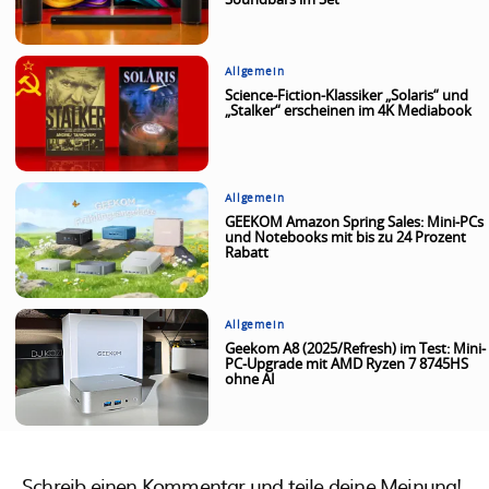
Soundbars im Set
Allgemein
Science-Fiction-Klassiker „Solaris“ und
„Stalker“ erscheinen im 4K Mediabook
Allgemein
GEEKOM Amazon Spring Sales: Mini-PCs
und Notebooks mit bis zu 24 Prozent
Rabatt
Allgemein
Geekom A8 (2025/Refresh) im Test: Mini-
PC-Upgrade mit AMD Ryzen 7 8745HS
ohne AI
Schreib einen Kommentar und teile deine Meinung!